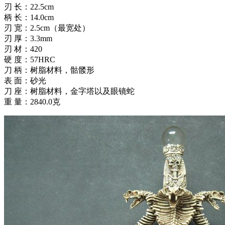
刃 长：22.5cm
柄 长：14.0cm
刃 宽：2.5cm（最宽处）
刃 厚：3.3mm
刃 材：420
硬 度：57HRC
刀 柄：树脂材料，骷髅形
表 面：砂光
刀 座：树脂材料，金字塔以及眼镜蛇
重 量：2840.0克