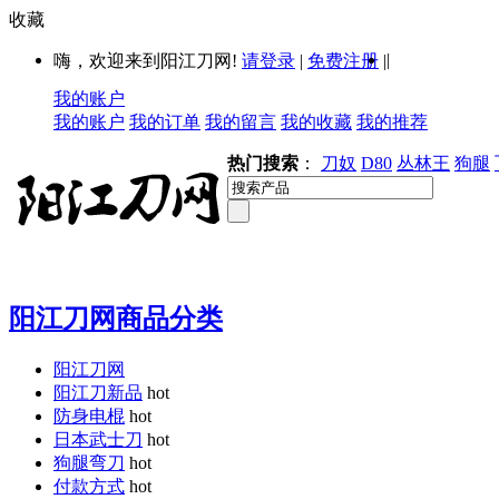
收藏
|
嗨，欢迎来到阳江刀网!
请登录
|
免费注册
|
我的账户
我的账户
我的订单
我的留言
我的收藏
我的推荐
热门搜索
：
刀奴
D80
丛林王
狗腿
阳江刀网商品分类
阳江刀网
阳江刀新品
hot
防身电棍
hot
日本武士刀
hot
狗腿弯刀
hot
付款方式
hot