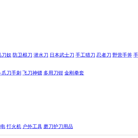
品刀奴
防卫棍刀
潜水刀
日本武士刀
手工猎刀
忍者刀
野营手斧
斗爪刀手刺
飞刀神镖
多用刀钳
金刚拳套
手电
打火机
户外工具
磨刀护刀用品