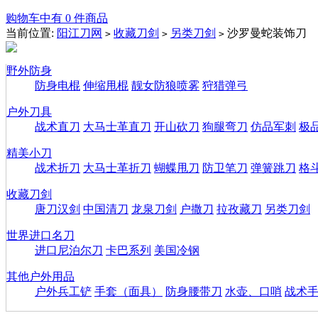
购物车中有 0 件商品
当前位置:
阳江刀网
收藏刀剑
另类刀剑
沙罗曼蛇装饰刀
>
>
>
野外防身
防身电棍
伸缩甩棍
靓女防狼喷雾
狩猎弹弓
户外刀具
战术直刀
大马士革直刀
开山砍刀
狗腿弯刀
仿品军刺
极
精美小刀
战术折刀
大马士革折刀
蝴蝶甩刀
防卫笔刀
弹簧跳刀
格
收藏刀剑
唐刀汉剑
中国清刀
龙泉刀剑
户撒刀
拉孜藏刀
另类刀剑
世界进口名刀
进口尼泊尔刀
卡巴系列
美国冷钢
其他户外用品
户外兵工铲
手套（面具）
防身腰带刀
水壶、口哨
战术