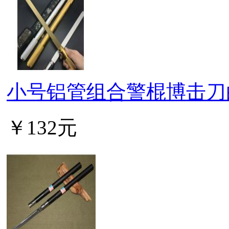
小号铝管组合警棍博击刀
￥132元