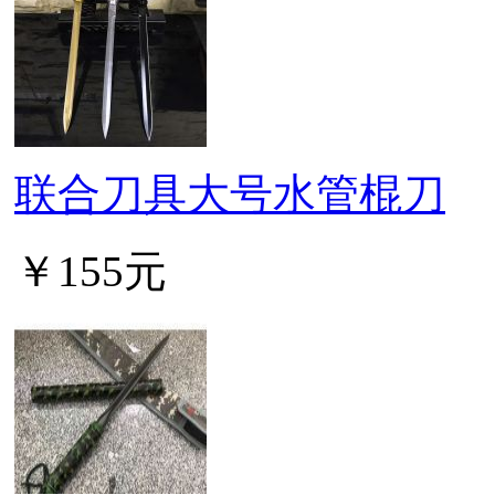
联合刀具大号水管棍刀
￥155元