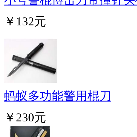
￥132元
蚂蚁多功能警用棍刀
￥230元