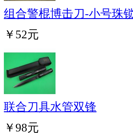
组合警棍博击刀-小号珠
￥52元
联合刀具水管双锋
￥98元