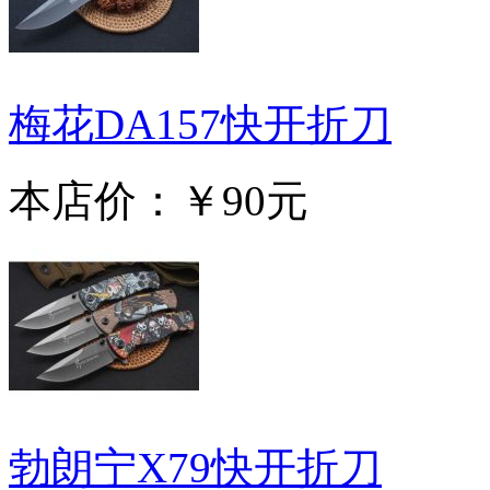
梅花DA157快开折刀
本店价：
￥90元
勃朗宁X79快开折刀