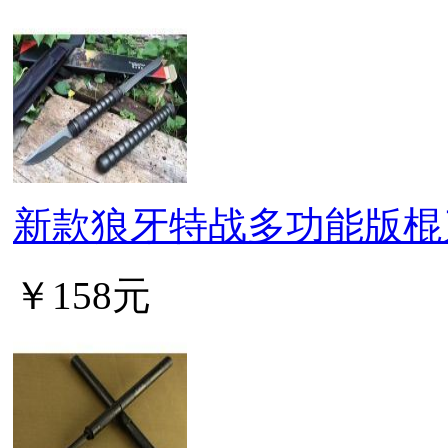
新款狼牙特战多功能版棍
￥158元