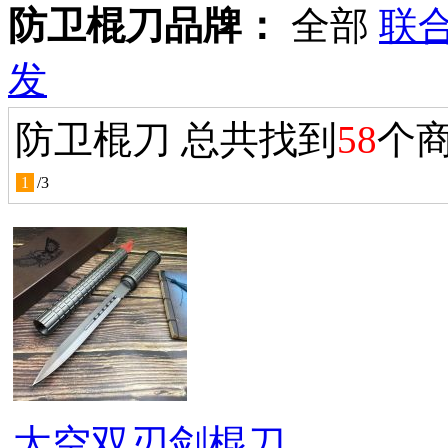
防卫棍刀品牌：
全部
联
发
防卫棍刀 总共找到
58
个
1
/
3
太空双刃剑棍刀