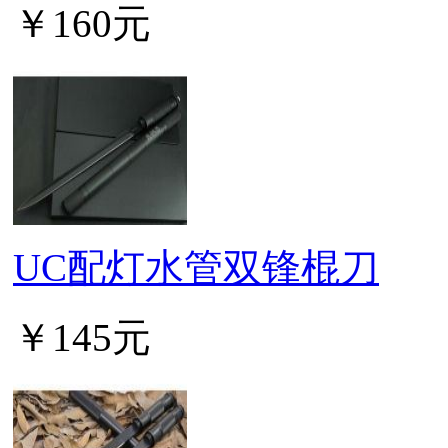
￥160元
UC配灯水管双锋棍刀
￥145元