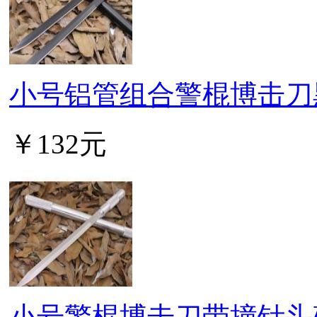
小号铝管组合警棍博击刀
￥132元
小号警棍博击刀带撞针头