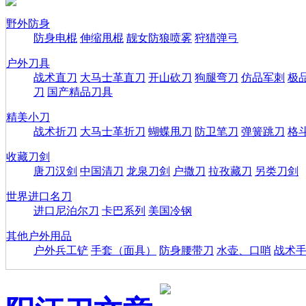
野外防身
防身电棍
伸缩甩棍
靓女防狼喷雾
狩猎弹弓
户外刀具
战术直刀
大马士革直刀
开山砍刀
狗腿弯刀
仿品军刺
极
刀
国产精品刀具
精美小刀
战术折刀
大马士革折刀
蝴蝶甩刀
防卫笔刀
弹簧跳刀
格
收藏刀剑
唐刀汉剑
中国清刀
龙泉刀剑
户撒刀
拉孜藏刀
另类刀剑
世界进口名刀
进口尼泊尔刀
卡巴系列
美国冷钢
其他户外用品
户外兵工铲
手套（面具）
防身腰带刀
水壶、口哨
战术