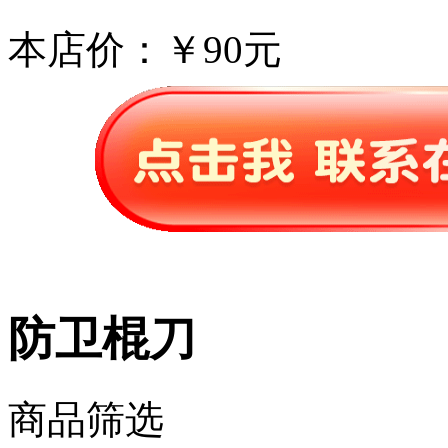
本店价：
￥90元
防卫棍刀
商品筛选