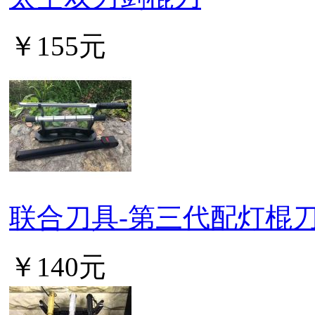
￥155元
联合刀具-第三代配灯棍
￥140元