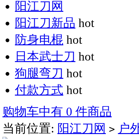
阳江刀网
阳江刀新品
hot
防身电棍
hot
日本武士刀
hot
狗腿弯刀
hot
付款方式
hot
购物车中有 0 件商品
当前位置:
阳江刀网
户
>