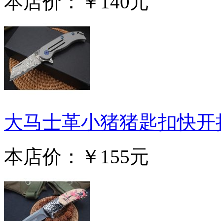
本店价：
￥140元
大马士革小猪猪匙扣快开
本店价：
￥155元