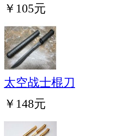
￥105元
太空战士棍刀
￥148元