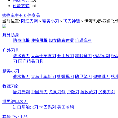
狗腿弯刀
hot
付款方式
hot
购物车中有 0 件商品
当前位置:
阳江刀网
精美小刀
飞刀神镖
伊贺忍者-四角飞
>
>
>
野外防身
防身电棍
伸缩甩棍
靓女防狼喷雾
狩猎弹弓
户外刀具
战术直刀
大马士革直刀
开山砍刀
狗腿弯刀
仿品军刺
极
刀
国产精品刀具
精美小刀
战术折刀
大马士革折刀
蝴蝶甩刀
防卫笔刀
弹簧跳刀
格
收藏刀剑
唐刀汉剑
中国清刀
龙泉刀剑
户撒刀
拉孜藏刀
另类刀剑
世界进口名刀
进口尼泊尔刀
卡巴系列
美国冷钢
其他户外用品