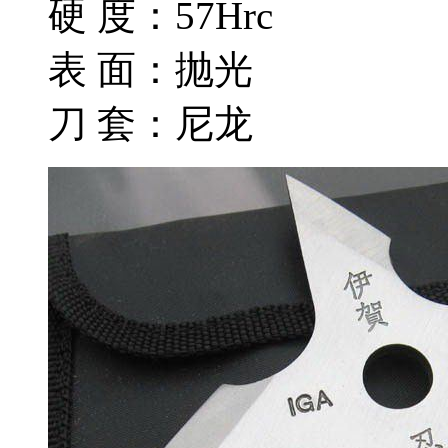
硬 度：57Hrc
表 面：抛光
刀 套：尼龙