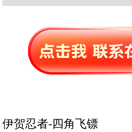
伊贺忍者-四角飞镖