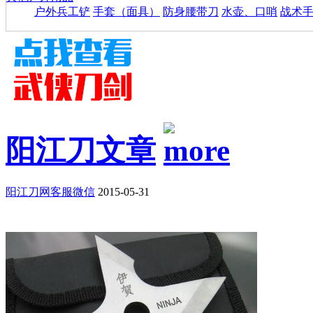
户外兵工铲
手套（面具）
防身腰带刀
水壶、口哨
战术
阳江刀文章
阳江刀网客服微信
2015-05-31