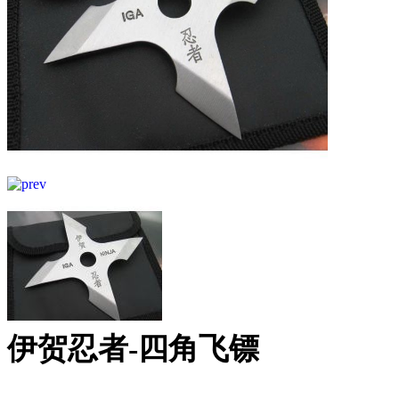
伊贺忍者-四角飞镖