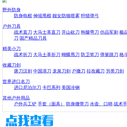
野外防身
防身电棍
伸缩甩棍
靓女防狼喷雾
狩猎弹弓
户外刀具
战术直刀
大马士革直刀
开山砍刀
狗腿弯刀
仿品军刺
极
刀
国产精品刀具
精美小刀
战术折刀
大马士革折刀
蝴蝶甩刀
防卫笔刀
弹簧跳刀
格
收藏刀剑
唐刀汉剑
中国清刀
龙泉刀剑
户撒刀
拉孜藏刀
另类刀剑
世界进口名刀
进口尼泊尔刀
卡巴系列
美国冷钢
其他户外用品
户外兵工铲
手套（面具）
防身腰带刀
水壶、口哨
战术