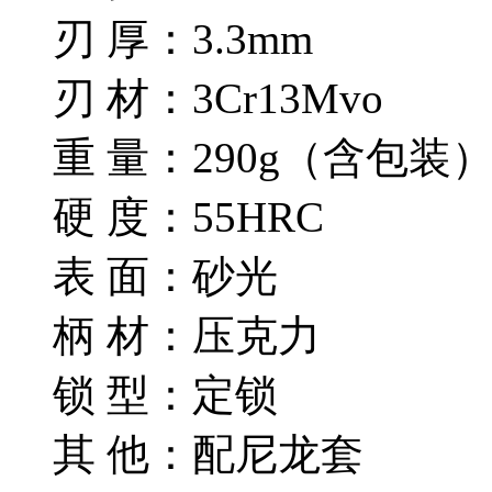
刃 厚：3.3mm
刃 材：3Cr13Mvo
重 量：290g（含包装
硬 度：55HRC
表 面：砂光
柄 材：压克力
锁 型：定锁
其 他：配尼龙套