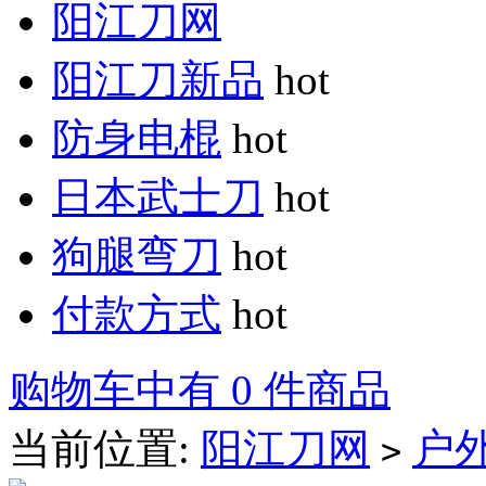
阳江刀网
阳江刀新品
hot
防身电棍
hot
日本武士刀
hot
狗腿弯刀
hot
付款方式
hot
购物车中有 0 件商品
当前位置:
阳江刀网
户
>