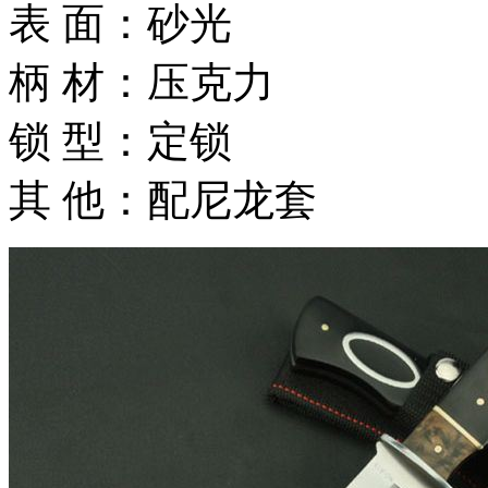
表 面：砂光
柄 材：压克力
锁 型：定锁
其 他：配尼龙套