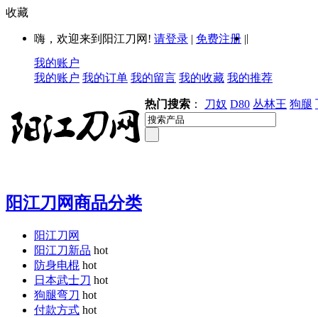
收藏
|
嗨，欢迎来到阳江刀网!
请登录
|
免费注册
|
我的账户
我的账户
我的订单
我的留言
我的收藏
我的推荐
热门搜索
：
刀奴
D80
丛林王
狗腿
阳江刀网商品分类
阳江刀网
阳江刀新品
hot
防身电棍
hot
日本武士刀
hot
狗腿弯刀
hot
付款方式
hot