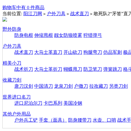
购物车中有 0 件商品
当前位置:
阳江刀网
户外刀具
战术直刀
敢死队2“牙签”直
>
>
>
野外防身
防身电棍
伸缩甩棍
靓女防狼喷雾
狩猎弹弓
户外刀具
战术直刀
大马士革直刀
开山砍刀
狗腿弯刀
仿品军刺
极
精美小刀
战术折刀
大马士革折刀
蝴蝶甩刀
防卫笔刀
弹簧跳刀
格
收藏刀剑
唐刀汉剑
中国清刀
龙泉刀剑
户撒刀
拉孜藏刀
另类刀剑
世界进口名刀
进口尼泊尔刀
卡巴系列
美国冷钢
其他户外用品
户外兵工铲
手套（面具）
防身腰带刀
水壶、口哨
战术