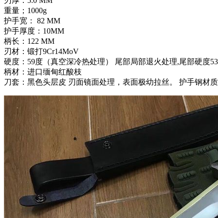
刃厚：5.0 MM
重量；1000g
护手宽： 82 MM
护手厚度：10MM
柄长：122 MM
刃材：锻打9Cr14MoV
硬度：59度（真空深冷热处理） 尾部局部退火处理,尾部硬度5
柄材：进口缅甸红酸枝
刀套：黑色头层皮 刃面镜面处理，表面极幼拉丝。 护手钢材