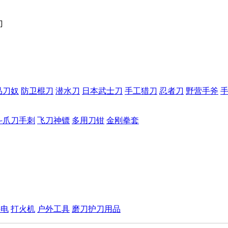
刀
品刀奴
防卫棍刀
潜水刀
日本武士刀
手工猎刀
忍者刀
野营手斧
斗爪刀手刺
飞刀神镖
多用刀钳
金刚拳套
手电
打火机
户外工具
磨刀护刀用品