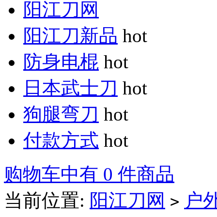
阳江刀网
阳江刀新品
hot
防身电棍
hot
日本武士刀
hot
狗腿弯刀
hot
付款方式
hot
购物车中有 0 件商品
当前位置:
阳江刀网
户
>