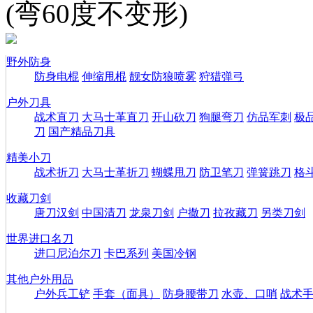
(弯60度不变形)
野外防身
防身电棍
伸缩甩棍
靓女防狼喷雾
狩猎弹弓
户外刀具
战术直刀
大马士革直刀
开山砍刀
狗腿弯刀
仿品军刺
极
刀
国产精品刀具
精美小刀
战术折刀
大马士革折刀
蝴蝶甩刀
防卫笔刀
弹簧跳刀
格
收藏刀剑
唐刀汉剑
中国清刀
龙泉刀剑
户撒刀
拉孜藏刀
另类刀剑
世界进口名刀
进口尼泊尔刀
卡巴系列
美国冷钢
其他户外用品
户外兵工铲
手套（面具）
防身腰带刀
水壶、口哨
战术