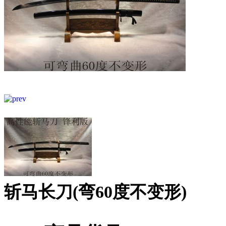
斩马长刀(弯60度不变形)