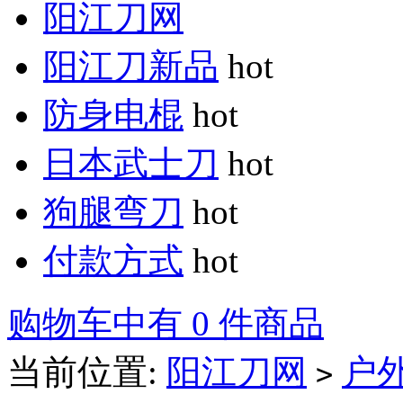
阳江刀网
阳江刀新品
hot
防身电棍
hot
日本武士刀
hot
狗腿弯刀
hot
付款方式
hot
购物车中有 0 件商品
当前位置:
阳江刀网
户
>