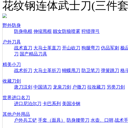
花纹钢连体武士刀(三件
野外防身
防身电棍
伸缩甩棍
靓女防狼喷雾
狩猎弹弓
户外刀具
战术直刀
大马士革直刀
开山砍刀
狗腿弯刀
仿品军刺
极
刀
国产精品刀具
精美小刀
战术折刀
大马士革折刀
蝴蝶甩刀
防卫笔刀
弹簧跳刀
格
收藏刀剑
唐刀汉剑
中国清刀
龙泉刀剑
户撒刀
拉孜藏刀
另类刀剑
世界进口名刀
进口尼泊尔刀
卡巴系列
美国冷钢
其他户外用品
户外兵工铲
手套（面具）
防身腰带刀
水壶、口哨
战术