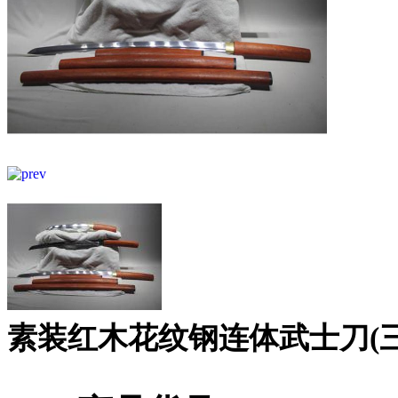
素装红木花纹钢连体武士刀(