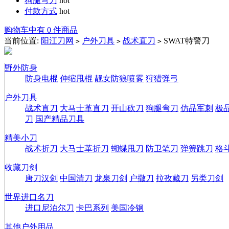
狗腿弯刀
hot
付款方式
hot
购物车中有 0 件商品
当前位置:
阳江刀网
户外刀具
战术直刀
SWAT特警刀
>
>
>
野外防身
防身电棍
伸缩甩棍
靓女防狼喷雾
狩猎弹弓
户外刀具
战术直刀
大马士革直刀
开山砍刀
狗腿弯刀
仿品军刺
极
刀
国产精品刀具
精美小刀
战术折刀
大马士革折刀
蝴蝶甩刀
防卫笔刀
弹簧跳刀
格
收藏刀剑
唐刀汉剑
中国清刀
龙泉刀剑
户撒刀
拉孜藏刀
另类刀剑
世界进口名刀
进口尼泊尔刀
卡巴系列
美国冷钢
其他户外用品