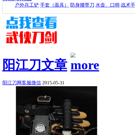
户外兵工铲
手套（面具）
防身腰带刀
水壶、口哨
战术
阳江刀文章
阳江刀网客服微信
2015-05-31