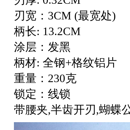
刃宽：3CM (最宽处)
柄长: 13.2CM
涂层：发黑
柄材: 全钢+格纹铝片
重量：230克
锁定：线锁
带腰夹,半齿开刃,蝴蝶