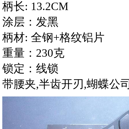
柄长: 13.2CM
涂层：发黑
柄材: 全钢+格纹铝片
重量：230克
锁定：线锁
带腰夹,半齿开刃,蝴蝶公