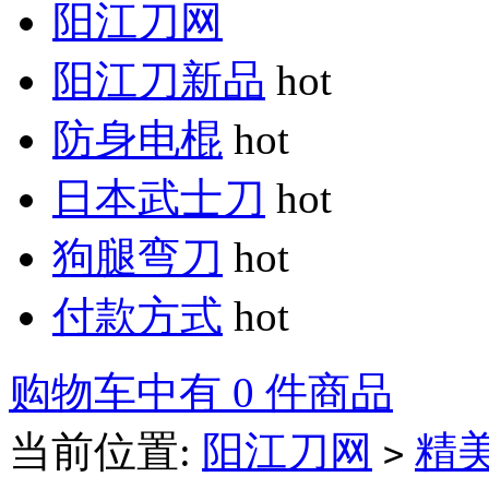
阳江刀网
阳江刀新品
hot
防身电棍
hot
日本武士刀
hot
狗腿弯刀
hot
付款方式
hot
购物车中有 0 件商品
当前位置:
阳江刀网
精
>