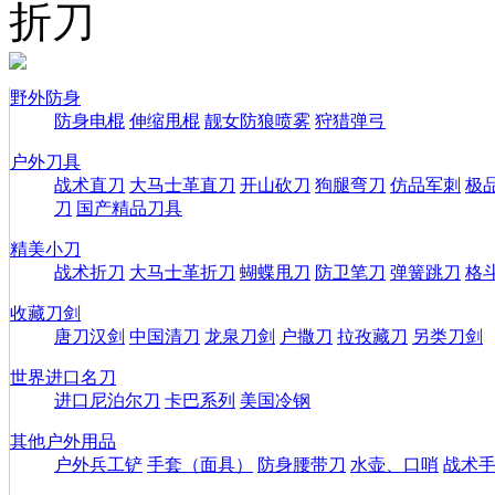
折刀
野外防身
防身电棍
伸缩甩棍
靓女防狼喷雾
狩猎弹弓
户外刀具
战术直刀
大马士革直刀
开山砍刀
狗腿弯刀
仿品军刺
极
刀
国产精品刀具
精美小刀
战术折刀
大马士革折刀
蝴蝶甩刀
防卫笔刀
弹簧跳刀
格
收藏刀剑
唐刀汉剑
中国清刀
龙泉刀剑
户撒刀
拉孜藏刀
另类刀剑
世界进口名刀
进口尼泊尔刀
卡巴系列
美国冷钢
其他户外用品
户外兵工铲
手套（面具）
防身腰带刀
水壶、口哨
战术