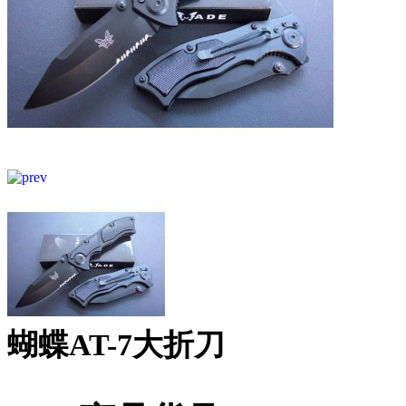
蝴蝶AT-7大折刀