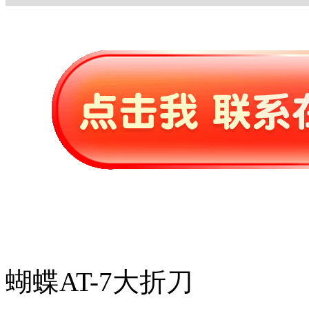
蝴蝶AT-7大折刀