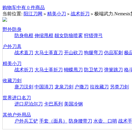
购物车中有 0 件商品
当前位置:
阳江刀网
精美小刀
战术折刀
极端武力.Nemes
>
>
>
野外防身
防身电棍
伸缩甩棍
靓女防狼喷雾
狩猎弹弓
户外刀具
战术直刀
大马士革直刀
开山砍刀
狗腿弯刀
仿品军刺
极
精美小刀
战术折刀
大马士革折刀
蝴蝶甩刀
防卫笔刀
弹簧跳刀
格
收藏刀剑
唐刀汉剑
中国清刀
龙泉刀剑
户撒刀
拉孜藏刀
另类刀剑
世界进口名刀
进口尼泊尔刀
卡巴系列
美国冷钢
其他户外用品
户外兵工铲
手套（面具）
防身腰带刀
水壶、口哨
战术