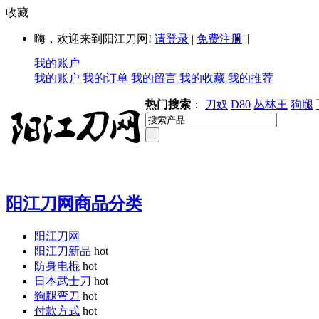
收藏
|
嗨，欢迎来到阳江刀网!
请登录
|
免费注册
|
我的账户
我的账户
我的订单
我的留言
我的收藏
我的推荐
热门搜索
：
刀奴
D80
丛林王
狗腿
阳江刀网商品分类
阳江刀网
阳江刀新品
hot
防身电棍
hot
日本武士刀
hot
狗腿弯刀
hot
付款方式
hot