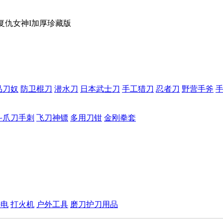
is复仇女神I加厚珍藏版
品刀奴
防卫棍刀
潜水刀
日本武士刀
手工猎刀
忍者刀
野营手斧
斗爪刀手刺
飞刀神镖
多用刀钳
金刚拳套
手电
打火机
户外工具
磨刀护刀用品