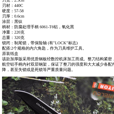
刃宽：2.5cm
刃材：440C
硬度：57-58
刃厚：0.6cm
涂层：黑钛
柄材：防腐处理手柄 6061-T6铝，氧化黑
净重：220克
总重：320克
锁闭：制尾锁，带保险轴 (有"LOCK"标志)
配搭:2个规格的内六角匙，作为刀具维护工具。
原装纸盒
该款加厚版采用优质钢板经数控机床加工而成。整刀结构紧密
航空铝手柄内衬双层钢架，保证了整刀的强度和大大减少各配
降，甚至失锁或是死锁等严重质量问题。