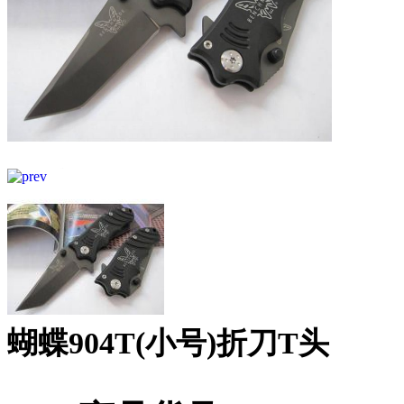
蝴蝶904T(小号)折刀T头