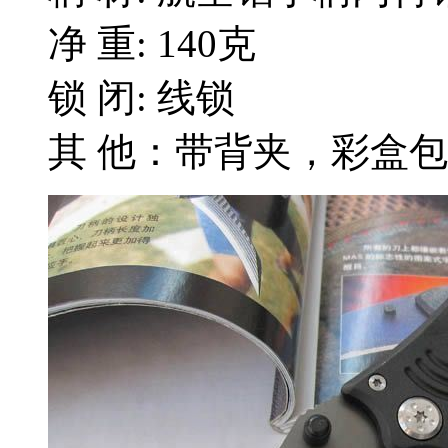
净 重: 140克
锁 闭: 线锁
其 他：带背夹，彩盒