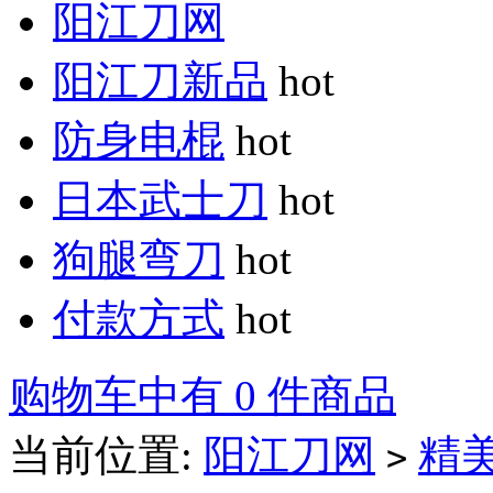
阳江刀网
阳江刀新品
hot
防身电棍
hot
日本武士刀
hot
狗腿弯刀
hot
付款方式
hot
购物车中有 0 件商品
当前位置:
阳江刀网
精
>