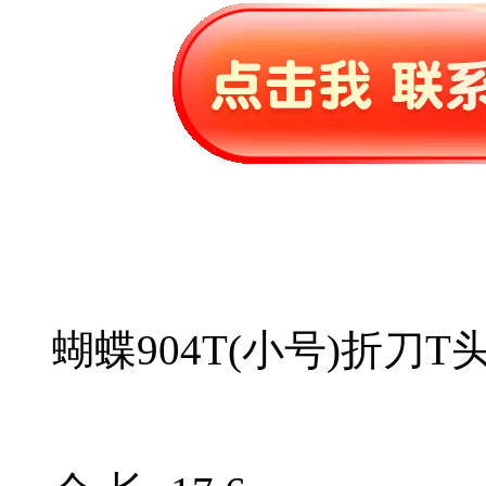
蝴蝶904T(小号)折刀T