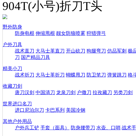
904T(小号)折刀T头
野外防身
防身电棍
伸缩甩棍
靓女防狼喷雾
狩猎弹弓
户外刀具
战术直刀
大马士革直刀
开山砍刀
狗腿弯刀
仿品军刺
极
刀
国产精品刀具
精美小刀
战术折刀
大马士革折刀
蝴蝶甩刀
防卫笔刀
弹簧跳刀
格
收藏刀剑
唐刀汉剑
中国清刀
龙泉刀剑
户撒刀
拉孜藏刀
另类刀剑
世界进口名刀
进口尼泊尔刀
卡巴系列
美国冷钢
其他户外用品
户外兵工铲
手套（面具）
防身腰带刀
水壶、口哨
战术