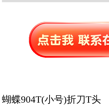
蝴蝶904T(小号)折刀T头