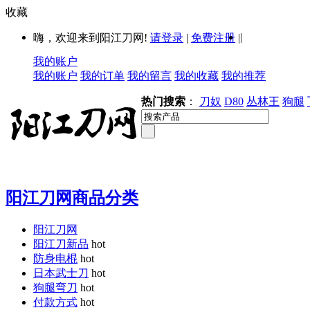
收藏
|
嗨，欢迎来到阳江刀网!
请登录
|
免费注册
|
我的账户
我的账户
我的订单
我的留言
我的收藏
我的推荐
热门搜索
：
刀奴
D80
丛林王
狗腿
阳江刀网商品分类
阳江刀网
阳江刀新品
hot
防身电棍
hot
日本武士刀
hot
狗腿弯刀
hot
付款方式
hot