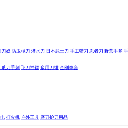
品刀奴
防卫棍刀
潜水刀
日本武士刀
手工猎刀
忍者刀
野营手斧
斗爪刀手刺
飞刀神镖
多用刀钳
金刚拳套
手电
打火机
户外工具
磨刀护刀用品