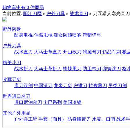
购物车中有 0 件商品
当前位置:
阳江刀网
户外刀具
战术直刀
刀匠猎人寒光直刀
>
>
>
野外防身
防身电棍
伸缩甩棍
靓女防狼喷雾
狩猎弹弓
户外刀具
战术直刀
大马士革直刀
开山砍刀
狗腿弯刀
仿品军刺
极
精美小刀
战术折刀
大马士革折刀
蝴蝶甩刀
防卫笔刀
弹簧跳刀
格
收藏刀剑
唐刀汉剑
中国清刀
龙泉刀剑
户撒刀
拉孜藏刀
另类刀剑
世界进口名刀
进口尼泊尔刀
卡巴系列
美国冷钢
其他户外用品
户外兵工铲
手套（面具）
防身腰带刀
水壶、口哨
战术