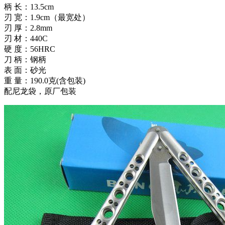
柄 长：13.5cm
刃 宽：1.9cm（最宽处）
刃 厚：2.8mm
刃 材：440C
硬 度：56HRC
刀 柄：钢柄
表 面：砂光
重 量：190.0克(含包装)
配尼龙袋，原厂包装