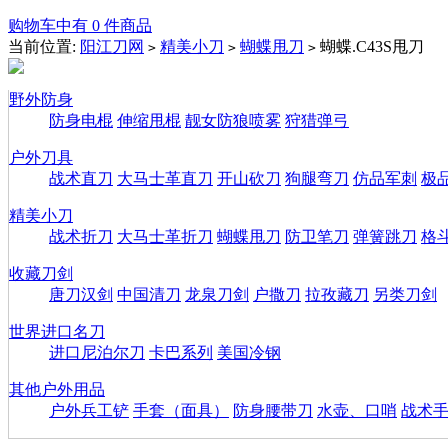
购物车中有 0 件商品
当前位置:
阳江刀网
精美小刀
蝴蝶甩刀
蝴蝶.C43S甩刀
>
>
>
野外防身
防身电棍
伸缩甩棍
靓女防狼喷雾
狩猎弹弓
户外刀具
战术直刀
大马士革直刀
开山砍刀
狗腿弯刀
仿品军刺
极
精美小刀
战术折刀
大马士革折刀
蝴蝶甩刀
防卫笔刀
弹簧跳刀
格
收藏刀剑
唐刀汉剑
中国清刀
龙泉刀剑
户撒刀
拉孜藏刀
另类刀剑
世界进口名刀
进口尼泊尔刀
卡巴系列
美国冷钢
其他户外用品
户外兵工铲
手套（面具）
防身腰带刀
水壶、口哨
战术