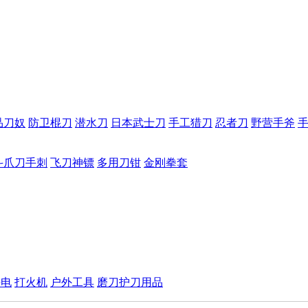
品刀奴
防卫棍刀
潜水刀
日本武士刀
手工猎刀
忍者刀
野营手斧
斗爪刀手刺
飞刀神镖
多用刀钳
金刚拳套
手电
打火机
户外工具
磨刀护刀用品