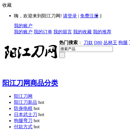
收藏
|
嗨，欢迎来到阳江刀网!
请登录
|
免费注册
|
我的账户
我的账户
我的订单
我的留言
我的收藏
我的推荐
热门搜索
：
刀奴
D80
丛林王
狗腿
阳江刀网商品分类
阳江刀网
阳江刀新品
hot
防身电棍
hot
日本武士刀
hot
狗腿弯刀
hot
付款方式
hot