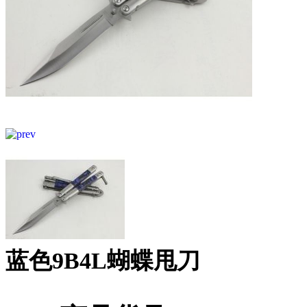
蓝色9B4L蝴蝶甩刀