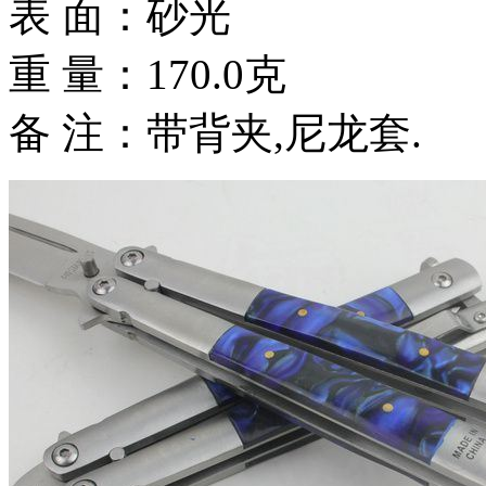
表 面：砂光
重 量：170.0克
备 注：带背夹,尼龙套.