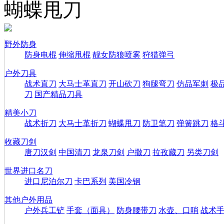
蝴蝶甩刀
野外防身
防身电棍
伸缩甩棍
靓女防狼喷雾
狩猎弹弓
户外刀具
战术直刀
大马士革直刀
开山砍刀
狗腿弯刀
仿品军刺
极
刀
国产精品刀具
精美小刀
战术折刀
大马士革折刀
蝴蝶甩刀
防卫笔刀
弹簧跳刀
格
收藏刀剑
唐刀汉剑
中国清刀
龙泉刀剑
户撒刀
拉孜藏刀
另类刀剑
世界进口名刀
进口尼泊尔刀
卡巴系列
美国冷钢
其他户外用品
户外兵工铲
手套（面具）
防身腰带刀
水壶、口哨
战术