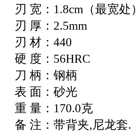
刃 宽：1.8cm（最宽处
刃 厚：2.5mm
刃 材：440
硬 度：56HRC
刀 柄：钢柄
表 面：砂光
重 量：170.0克
备 注：带背夹,尼龙套.