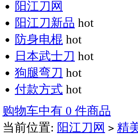
阳江刀网
阳江刀新品
hot
防身电棍
hot
日本武士刀
hot
狗腿弯刀
hot
付款方式
hot
购物车中有 0 件商品
当前位置:
阳江刀网
精
>