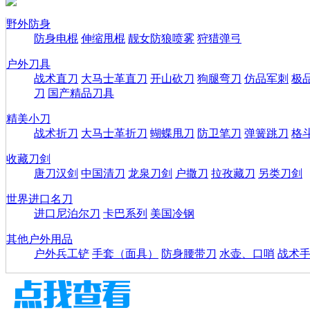
野外防身
防身电棍
伸缩甩棍
靓女防狼喷雾
狩猎弹弓
户外刀具
战术直刀
大马士革直刀
开山砍刀
狗腿弯刀
仿品军刺
极
刀
国产精品刀具
精美小刀
战术折刀
大马士革折刀
蝴蝶甩刀
防卫笔刀
弹簧跳刀
格
收藏刀剑
唐刀汉剑
中国清刀
龙泉刀剑
户撒刀
拉孜藏刀
另类刀剑
世界进口名刀
进口尼泊尔刀
卡巴系列
美国冷钢
其他户外用品
户外兵工铲
手套（面具）
防身腰带刀
水壶、口哨
战术