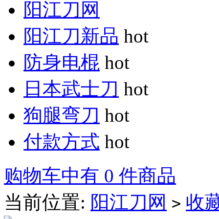
阳江刀网
阳江刀新品
hot
防身电棍
hot
日本武士刀
hot
狗腿弯刀
hot
付款方式
hot
购物车中有 0 件商品
当前位置:
阳江刀网
收
>