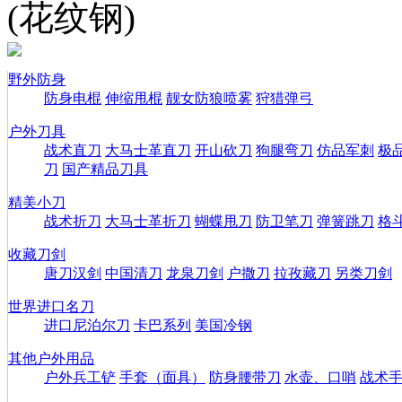
(花纹钢)
野外防身
防身电棍
伸缩甩棍
靓女防狼喷雾
狩猎弹弓
户外刀具
战术直刀
大马士革直刀
开山砍刀
狗腿弯刀
仿品军刺
极
刀
国产精品刀具
精美小刀
战术折刀
大马士革折刀
蝴蝶甩刀
防卫笔刀
弹簧跳刀
格
收藏刀剑
唐刀汉剑
中国清刀
龙泉刀剑
户撒刀
拉孜藏刀
另类刀剑
世界进口名刀
进口尼泊尔刀
卡巴系列
美国冷钢
其他户外用品
户外兵工铲
手套（面具）
防身腰带刀
水壶、口哨
战术