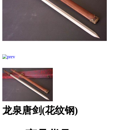
龙泉唐剑(花纹钢)