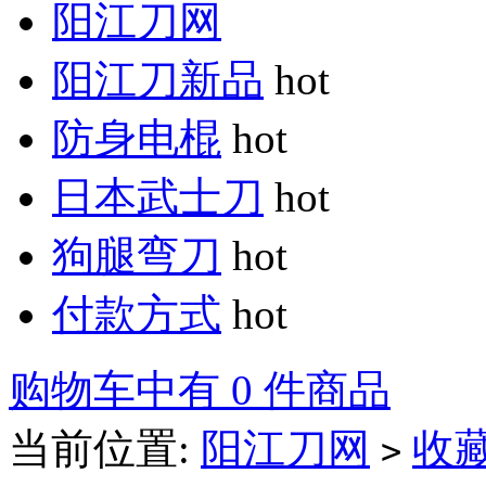
阳江刀网
阳江刀新品
hot
防身电棍
hot
日本武士刀
hot
狗腿弯刀
hot
付款方式
hot
购物车中有 0 件商品
当前位置:
阳江刀网
收
>