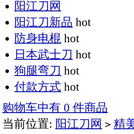
阳江刀网
阳江刀新品
hot
防身电棍
hot
日本武士刀
hot
狗腿弯刀
hot
付款方式
hot
购物车中有 0 件商品
当前位置:
阳江刀网
精
>