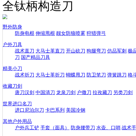
全钛柄构造刀
野外防身
防身电棍
伸缩甩棍
靓女防狼喷雾
狩猎弹弓
户外刀具
战术直刀
大马士革直刀
开山砍刀
狗腿弯刀
仿品军刺
极
刀
国产精品刀具
精美小刀
战术折刀
大马士革折刀
蝴蝶甩刀
防卫笔刀
弹簧跳刀
格
收藏刀剑
唐刀汉剑
中国清刀
龙泉刀剑
户撒刀
拉孜藏刀
另类刀剑
世界进口名刀
进口尼泊尔刀
卡巴系列
美国冷钢
其他户外用品
户外兵工铲
手套（面具）
防身腰带刀
水壶、口哨
战术