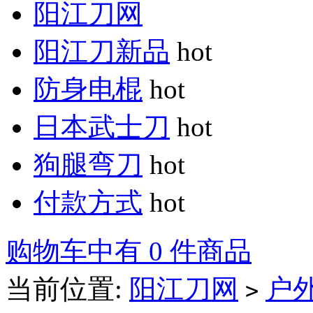
阳江刀网
阳江刀新品
hot
防身电棍
hot
日本武士刀
hot
狗腿弯刀
hot
付款方式
hot
购物车中有 0 件商品
当前位置:
阳江刀网
户
>