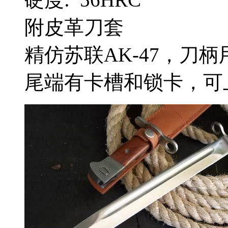
附皮革刀套
精仿苏联AK-47，刀
尾端有卡槽和锁卡，可上