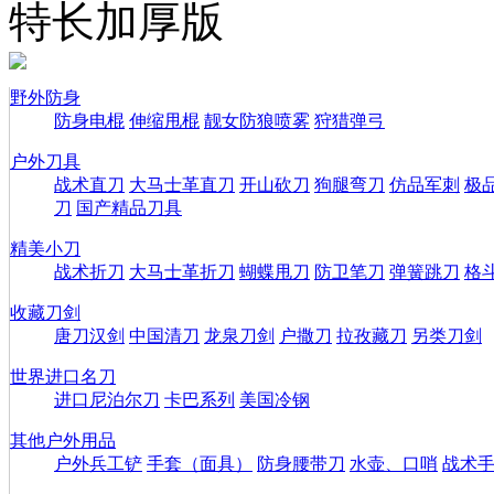
特长加厚版
野外防身
防身电棍
伸缩甩棍
靓女防狼喷雾
狩猎弹弓
户外刀具
战术直刀
大马士革直刀
开山砍刀
狗腿弯刀
仿品军刺
极
刀
国产精品刀具
精美小刀
战术折刀
大马士革折刀
蝴蝶甩刀
防卫笔刀
弹簧跳刀
格
收藏刀剑
唐刀汉剑
中国清刀
龙泉刀剑
户撒刀
拉孜藏刀
另类刀剑
世界进口名刀
进口尼泊尔刀
卡巴系列
美国冷钢
其他户外用品
户外兵工铲
手套（面具）
防身腰带刀
水壶、口哨
战术