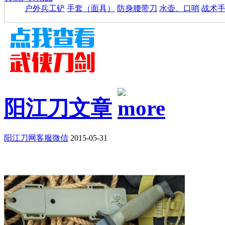
户外兵工铲
手套（面具）
防身腰带刀
水壶、口哨
战术
阳江刀文章
阳江刀网客服微信
2015-05-31