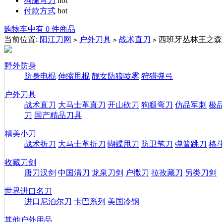
狗腿弯刀
hot
付款方式
hot
购物车中有 0 件商品
当前位置:
阳江刀网
户外刀具
战术直刀
西班牙丛林王之森
>
>
>
野外防身
防身电棍
伸缩甩棍
靓女防狼喷雾
狩猎弹弓
户外刀具
战术直刀
大马士革直刀
开山砍刀
狗腿弯刀
仿品军刺
极
刀
国产精品刀具
精美小刀
战术折刀
大马士革折刀
蝴蝶甩刀
防卫笔刀
弹簧跳刀
格
收藏刀剑
唐刀汉剑
中国清刀
龙泉刀剑
户撒刀
拉孜藏刀
另类刀剑
世界进口名刀
进口尼泊尔刀
卡巴系列
美国冷钢
其他户外用品