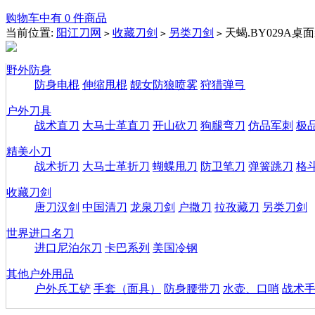
购物车中有 0 件商品
当前位置:
阳江刀网
收藏刀剑
另类刀剑
天蝎.BY029A桌
>
>
>
野外防身
防身电棍
伸缩甩棍
靓女防狼喷雾
狩猎弹弓
户外刀具
战术直刀
大马士革直刀
开山砍刀
狗腿弯刀
仿品军刺
极
精美小刀
战术折刀
大马士革折刀
蝴蝶甩刀
防卫笔刀
弹簧跳刀
格
收藏刀剑
唐刀汉剑
中国清刀
龙泉刀剑
户撒刀
拉孜藏刀
另类刀剑
世界进口名刀
进口尼泊尔刀
卡巴系列
美国冷钢
其他户外用品
户外兵工铲
手套（面具）
防身腰带刀
水壶、口哨
战术