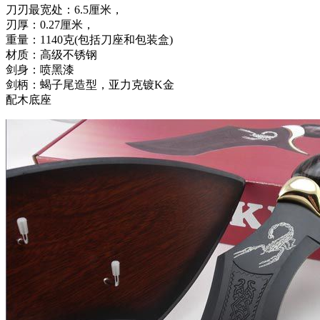
刀刃最宽处：6.5厘米，
刃厚：0.27厘米，
重量：1140克(包括刀座和包装盒)
材质：高级不锈钢
剑身：喷黑漆
剑柄：蝎子尾造型，亚力克镀K金
配木底座