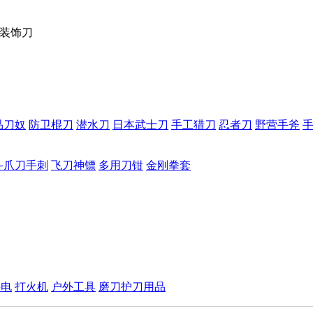
面装饰刀
品刀奴
防卫棍刀
潜水刀
日本武士刀
手工猎刀
忍者刀
野营手斧
斗爪刀手刺
飞刀神镖
多用刀钳
金刚拳套
手电
打火机
户外工具
磨刀护刀用品