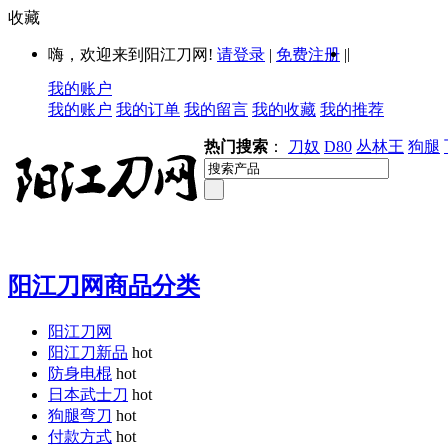
收藏
|
嗨，欢迎来到阳江刀网!
请登录
|
免费注册
|
我的账户
我的账户
我的订单
我的留言
我的收藏
我的推荐
热门搜索
：
刀奴
D80
丛林王
狗腿
阳江刀网商品分类
阳江刀网
阳江刀新品
hot
防身电棍
hot
日本武士刀
hot
狗腿弯刀
hot
付款方式
hot