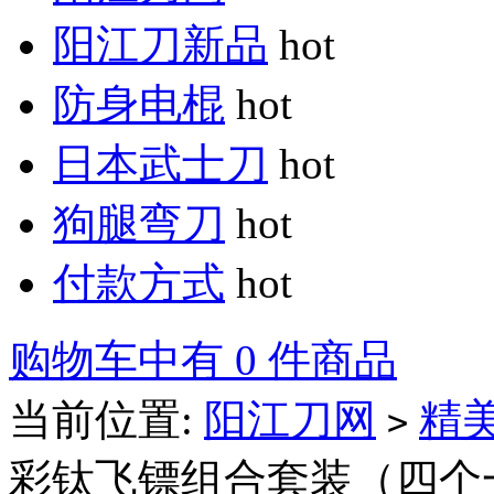
阳江刀新品
hot
防身电棍
hot
日本武士刀
hot
狗腿弯刀
hot
付款方式
hot
购物车中有 0 件商品
当前位置:
阳江刀网
精
>
彩钛飞镖组合套装（四个