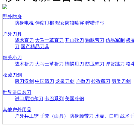
野外防身
防身电棍
伸缩甩棍
靓女防狼喷雾
狩猎弹弓
户外刀具
战术直刀
大马士革直刀
开山砍刀
狗腿弯刀
仿品军刺
极
刀
国产精品刀具
精美小刀
战术折刀
大马士革折刀
蝴蝶甩刀
防卫笔刀
弹簧跳刀
格
收藏刀剑
唐刀汉剑
中国清刀
龙泉刀剑
户撒刀
拉孜藏刀
另类刀剑
世界进口名刀
进口尼泊尔刀
卡巴系列
美国冷钢
其他户外用品
户外兵工铲
手套（面具）
防身腰带刀
水壶、口哨
战术