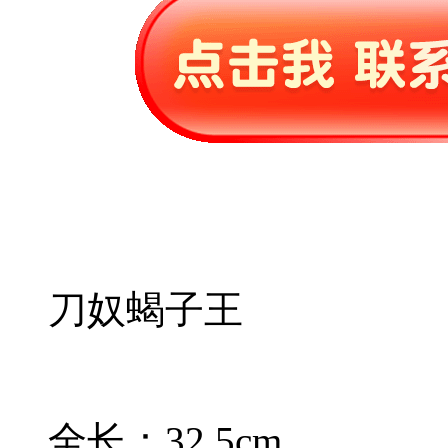
刀奴蝎子王
全长：32.5cm