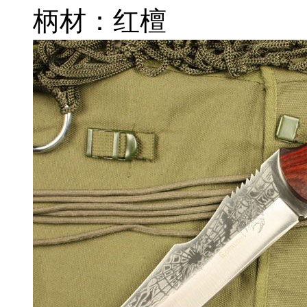
柄材：红檀