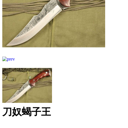
刀奴蝎子王