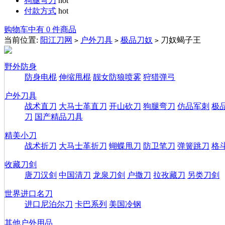
狗腿弯刀
hot
付款方式
hot
购物车中有 0 件商品
当前位置:
阳江刀网
户外刀具
极品刀奴
刀奴蝎子王
>
>
>
野外防身
防身电棍
伸缩甩棍
靓女防狼喷雾
狩猎弹弓
户外刀具
战术直刀
大马士革直刀
开山砍刀
狗腿弯刀
仿品军刺
极
刀
国产精品刀具
精美小刀
战术折刀
大马士革折刀
蝴蝶甩刀
防卫笔刀
弹簧跳刀
格
收藏刀剑
唐刀汉剑
中国清刀
龙泉刀剑
户撒刀
拉孜藏刀
另类刀剑
世界进口名刀
进口尼泊尔刀
卡巴系列
美国冷钢
其他户外用品