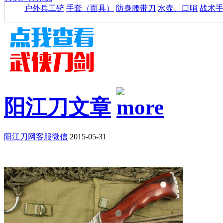
户外兵工铲
手套（面具）
防身腰带刀
水壶、口哨
战术
阳江刀文章
阳江刀网客服微信
2015-05-31