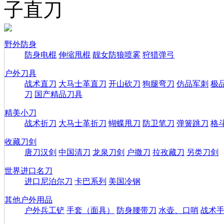
子直刀
野外防身
防身电棍
伸缩甩棍
靓女防狼喷雾
狩猎弹弓
户外刀具
战术直刀
大马士革直刀
开山砍刀
狗腿弯刀
仿品军刺
极
刀
国产精品刀具
精美小刀
战术折刀
大马士革折刀
蝴蝶甩刀
防卫笔刀
弹簧跳刀
格
收藏刀剑
唐刀汉剑
中国清刀
龙泉刀剑
户撒刀
拉孜藏刀
另类刀剑
世界进口名刀
进口尼泊尔刀
卡巴系列
美国冷钢
其他户外用品
户外兵工铲
手套（面具）
防身腰带刀
水壶、口哨
战术