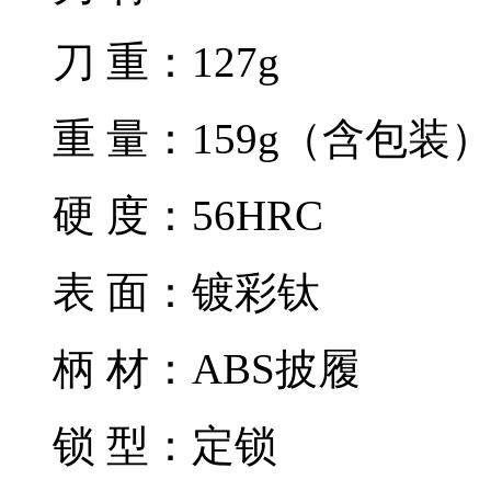
刀 重：127g
重 量：159g（含包装
硬 度：56HRC
表 面：镀彩钛
柄 材：ABS披履
锁 型：定锁