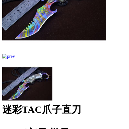
迷彩TAC爪子直刀