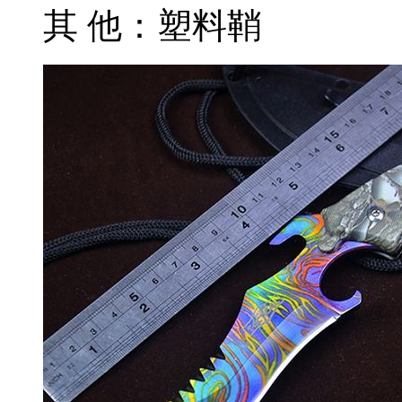
其 他：塑料鞘