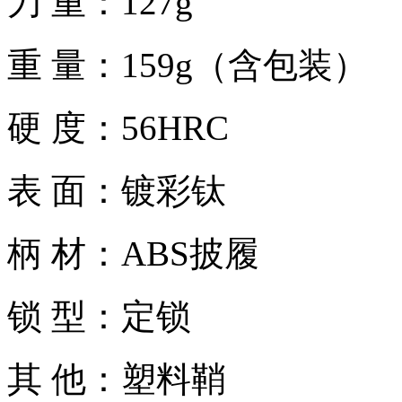
刀 重：127g
重 量：159g（含包装）
硬 度：56HRC
表 面：镀彩钛
柄 材：ABS披履
锁 型：定锁
其 他：塑料鞘