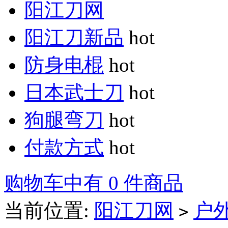
阳江刀网
阳江刀新品
hot
防身电棍
hot
日本武士刀
hot
狗腿弯刀
hot
付款方式
hot
购物车中有 0 件商品
当前位置:
阳江刀网
户
>