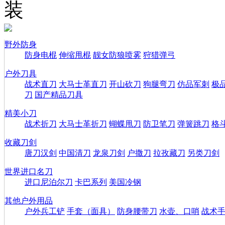
装
野外防身
防身电棍
伸缩甩棍
靓女防狼喷雾
狩猎弹弓
户外刀具
战术直刀
大马士革直刀
开山砍刀
狗腿弯刀
仿品军刺
极
刀
国产精品刀具
精美小刀
战术折刀
大马士革折刀
蝴蝶甩刀
防卫笔刀
弹簧跳刀
格
收藏刀剑
唐刀汉剑
中国清刀
龙泉刀剑
户撒刀
拉孜藏刀
另类刀剑
世界进口名刀
进口尼泊尔刀
卡巴系列
美国冷钢
其他户外用品
户外兵工铲
手套（面具）
防身腰带刀
水壶、口哨
战术