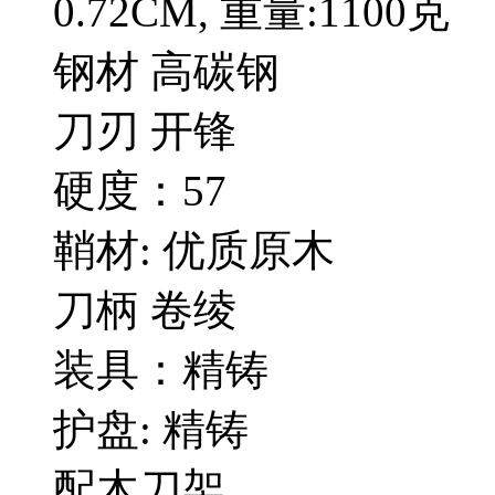
0.72CM, 重量:1100克
钢材 高碳钢
刀刃 开锋
硬度：57
鞘材: 优质原木
刀柄 卷绫
装具：精铸
护盘: 精铸
配木刀架