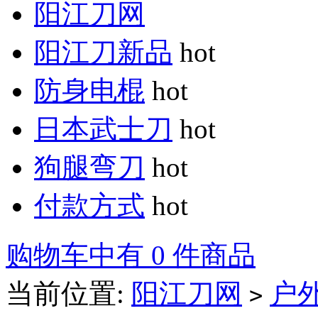
阳江刀网
阳江刀新品
hot
防身电棍
hot
日本武士刀
hot
狗腿弯刀
hot
付款方式
hot
购物车中有 0 件商品
当前位置:
阳江刀网
户
>