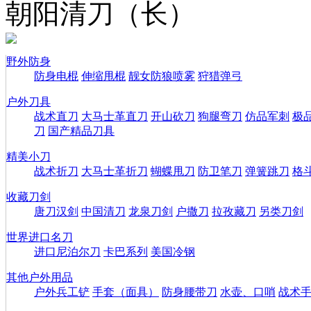
朝阳清刀（长）
野外防身
防身电棍
伸缩甩棍
靓女防狼喷雾
狩猎弹弓
户外刀具
战术直刀
大马士革直刀
开山砍刀
狗腿弯刀
仿品军刺
极
刀
国产精品刀具
精美小刀
战术折刀
大马士革折刀
蝴蝶甩刀
防卫笔刀
弹簧跳刀
格
收藏刀剑
唐刀汉剑
中国清刀
龙泉刀剑
户撒刀
拉孜藏刀
另类刀剑
世界进口名刀
进口尼泊尔刀
卡巴系列
美国冷钢
其他户外用品
户外兵工铲
手套（面具）
防身腰带刀
水壶、口哨
战术