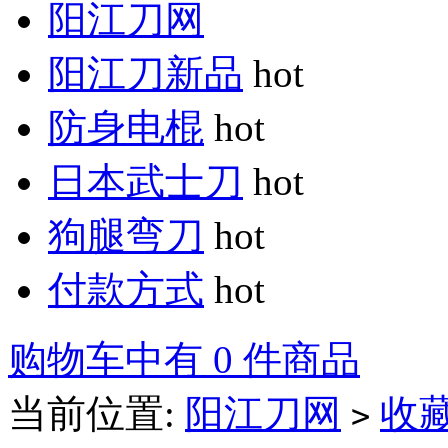
阳江刀网
阳江刀新品
hot
防身电棍
hot
日本武士刀
hot
狗腿弯刀
hot
付款方式
hot
购物车中有 0 件商品
当前位置:
阳江刀网
收
>