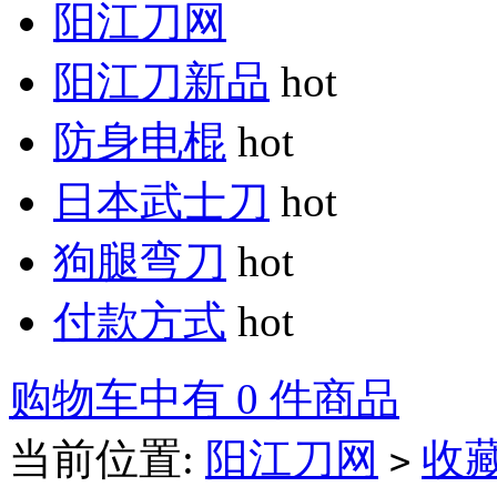
阳江刀网
阳江刀新品
hot
防身电棍
hot
日本武士刀
hot
狗腿弯刀
hot
付款方式
hot
购物车中有 0 件商品
当前位置:
阳江刀网
收
>