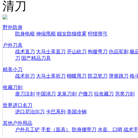
清刀
野外防身
防身电棍
伸缩甩棍
靓女防狼喷雾
狩猎弹弓
户外刀具
战术直刀
大马士革直刀
开山砍刀
狗腿弯刀
仿品军刺
极
刀
国产精品刀具
精美小刀
战术折刀
大马士革折刀
蝴蝶甩刀
防卫笔刀
弹簧跳刀
格
收藏刀剑
唐刀汉剑
中国清刀
龙泉刀剑
户撒刀
拉孜藏刀
另类刀剑
世界进口名刀
进口尼泊尔刀
卡巴系列
美国冷钢
其他户外用品
户外兵工铲
手套（面具）
防身腰带刀
水壶、口哨
战术