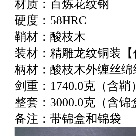
材质：百炼花纹钢
硬度：58HRC
鞘材：酸枝木
装材：精雕龙纹铜装【
柄材：酸枝木外缠丝绵
剑重：1740.0克（含鞘
整套：3000.0克（含锦
备注：带锦盒和锦袋