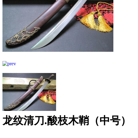
龙纹清刀.酸枝木鞘（中号）