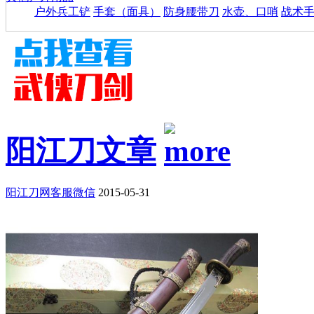
户外兵工铲
手套（面具）
防身腰带刀
水壶、口哨
战术
阳江刀文章
阳江刀网客服微信
2015-05-31