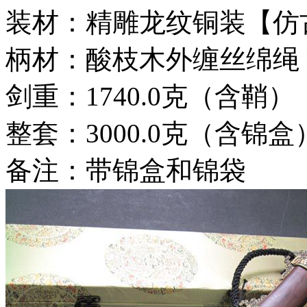
装材：精雕龙纹铜装【仿
柄材：酸枝木外缠丝绵绳
剑重：1740.0克（含鞘）
整套：3000.0克（含锦盒
备注：带锦盒和锦袋