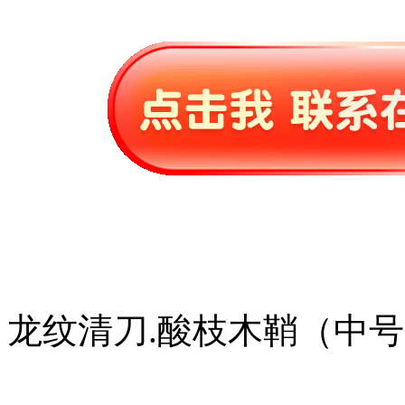
龙纹清刀.酸枝木鞘（中