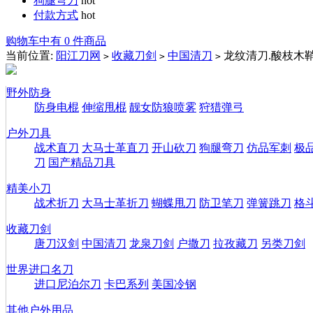
狗腿弯刀
hot
付款方式
hot
购物车中有 0 件商品
当前位置:
阳江刀网
收藏刀剑
中国清刀
龙纹清刀.酸枝木
>
>
>
野外防身
防身电棍
伸缩甩棍
靓女防狼喷雾
狩猎弹弓
户外刀具
战术直刀
大马士革直刀
开山砍刀
狗腿弯刀
仿品军刺
极
刀
国产精品刀具
精美小刀
战术折刀
大马士革折刀
蝴蝶甩刀
防卫笔刀
弹簧跳刀
格
收藏刀剑
唐刀汉剑
中国清刀
龙泉刀剑
户撒刀
拉孜藏刀
另类刀剑
世界进口名刀
进口尼泊尔刀
卡巴系列
美国冷钢
其他户外用品