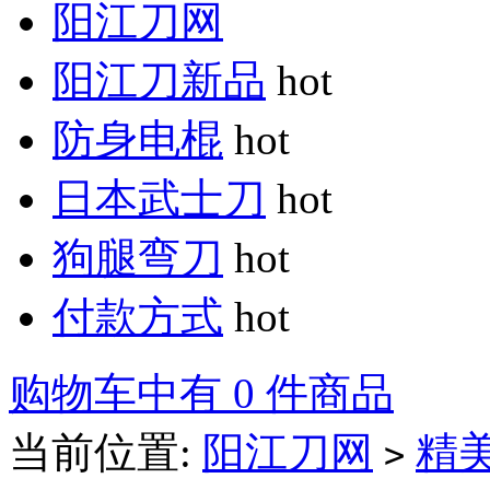
阳江刀网
阳江刀新品
hot
防身电棍
hot
日本武士刀
hot
狗腿弯刀
hot
付款方式
hot
购物车中有 0 件商品
当前位置:
阳江刀网
精
>