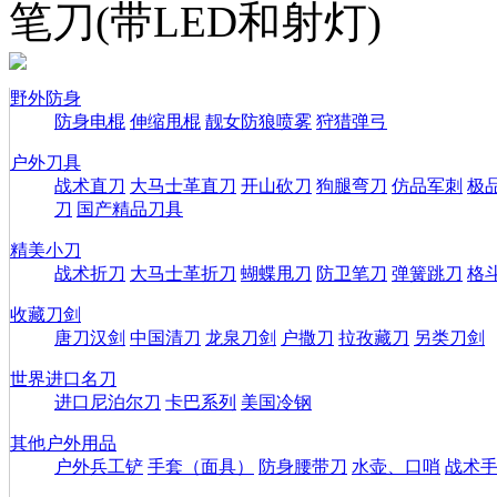
笔刀(带LED和射灯)
野外防身
防身电棍
伸缩甩棍
靓女防狼喷雾
狩猎弹弓
户外刀具
战术直刀
大马士革直刀
开山砍刀
狗腿弯刀
仿品军刺
极
刀
国产精品刀具
精美小刀
战术折刀
大马士革折刀
蝴蝶甩刀
防卫笔刀
弹簧跳刀
格
收藏刀剑
唐刀汉剑
中国清刀
龙泉刀剑
户撒刀
拉孜藏刀
另类刀剑
世界进口名刀
进口尼泊尔刀
卡巴系列
美国冷钢
其他户外用品
户外兵工铲
手套（面具）
防身腰带刀
水壶、口哨
战术