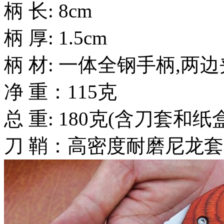
柄 长: 8cm
柄 厚: 1.5cm
柄 材: 一体全钢手柄,两边
净 重：115克
总 重: 180克(含刀套和纸
刀 鞘：高密度耐磨尼龙套