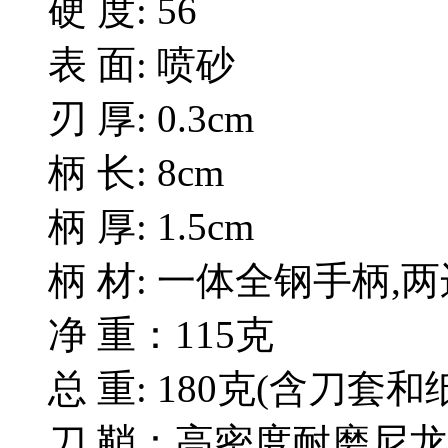
硬 度: 56
表 面: 喷砂
刃 厚: 0.3cm
柄 长: 8cm
柄 厚: 1.5cm
柄 材: 一体全钢手柄,
净 重：115克
总 重: 180克(含刀套和
刀 鞘：高密度耐磨尼