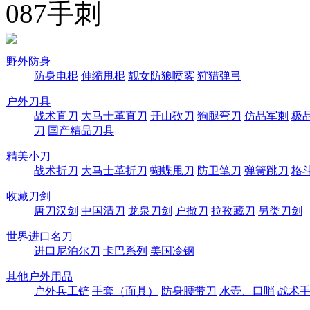
087手刺
野外防身
防身电棍
伸缩甩棍
靓女防狼喷雾
狩猎弹弓
户外刀具
战术直刀
大马士革直刀
开山砍刀
狗腿弯刀
仿品军刺
极
刀
国产精品刀具
精美小刀
战术折刀
大马士革折刀
蝴蝶甩刀
防卫笔刀
弹簧跳刀
格
收藏刀剑
唐刀汉剑
中国清刀
龙泉刀剑
户撒刀
拉孜藏刀
另类刀剑
世界进口名刀
进口尼泊尔刀
卡巴系列
美国冷钢
其他户外用品
户外兵工铲
手套（面具）
防身腰带刀
水壶、口哨
战术