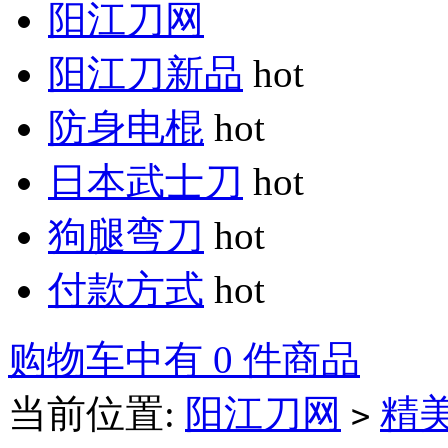
阳江刀网
阳江刀新品
hot
防身电棍
hot
日本武士刀
hot
狗腿弯刀
hot
付款方式
hot
购物车中有 0 件商品
当前位置:
阳江刀网
精
>