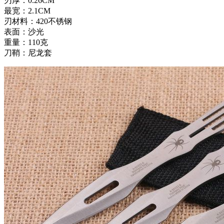
刃厚：0.26CM
最宽：2.1CM
刃材料：420不锈钢
表面：沙光
重量：110克
刀鞘：尼龙套