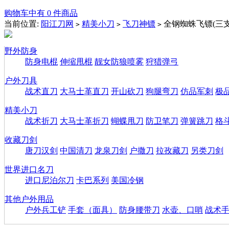
购物车中有 0 件商品
当前位置:
阳江刀网
精美小刀
飞刀神镖
全钢蜘蛛飞镖(三支
>
>
>
野外防身
防身电棍
伸缩甩棍
靓女防狼喷雾
狩猎弹弓
户外刀具
战术直刀
大马士革直刀
开山砍刀
狗腿弯刀
仿品军刺
极
精美小刀
战术折刀
大马士革折刀
蝴蝶甩刀
防卫笔刀
弹簧跳刀
格
收藏刀剑
唐刀汉剑
中国清刀
龙泉刀剑
户撒刀
拉孜藏刀
另类刀剑
世界进口名刀
进口尼泊尔刀
卡巴系列
美国冷钢
其他户外用品
户外兵工铲
手套（面具）
防身腰带刀
水壶、口哨
战术