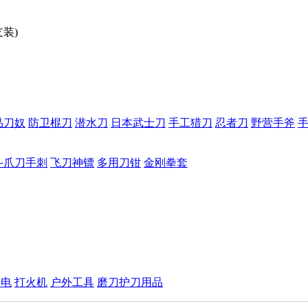
装)
品刀奴
防卫棍刀
潜水刀
日本武士刀
手工猎刀
忍者刀
野营手斧
斗爪刀手刺
飞刀神镖
多用刀钳
金刚拳套
手电
打火机
户外工具
磨刀护刀用品