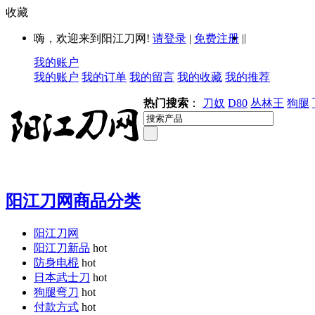
收藏
|
嗨，欢迎来到阳江刀网!
请登录
|
免费注册
|
我的账户
我的账户
我的订单
我的留言
我的收藏
我的推荐
热门搜索
：
刀奴
D80
丛林王
狗腿
阳江刀网商品分类
阳江刀网
阳江刀新品
hot
防身电棍
hot
日本武士刀
hot
狗腿弯刀
hot
付款方式
hot