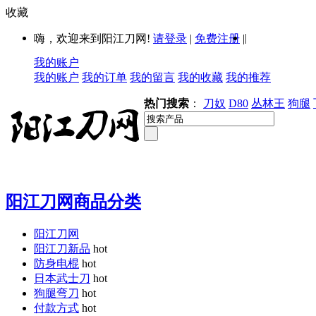
收藏
|
嗨，欢迎来到阳江刀网!
请登录
|
免费注册
|
我的账户
我的账户
我的订单
我的留言
我的收藏
我的推荐
热门搜索
：
刀奴
D80
丛林王
狗腿
阳江刀网商品分类
阳江刀网
阳江刀新品
hot
防身电棍
hot
日本武士刀
hot
狗腿弯刀
hot
付款方式
hot