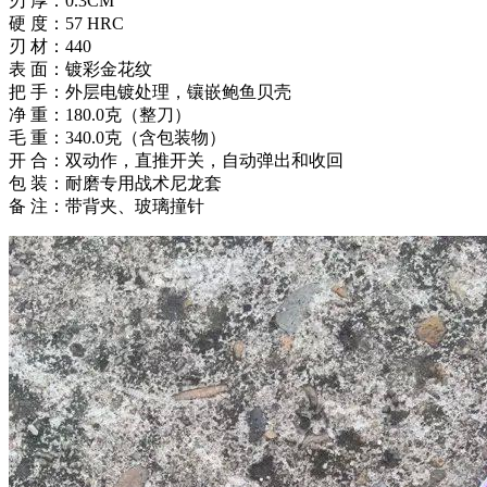
刃 厚：0.3CM
硬 度：57 HRC
刃 材：440
表 面：镀彩金花纹
把 手：外层电镀处理，镶嵌鲍鱼贝壳
净 重：180.0克（整刀）
毛 重：340.0克（含包装物）
开 合：双动作，直推开关，自动弹出和收回
包 装：耐磨专用战术尼龙套
备 注：带背夹、玻璃撞针