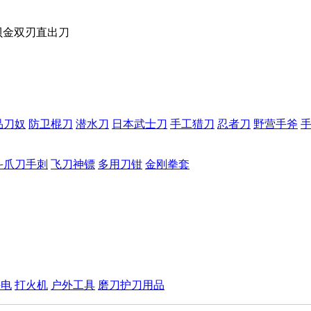
贝金双刃直出刀
品刀奴
防卫棍刀
潜水刀
日本武士刀
手工猎刀
忍者刀
野营手斧
斗爪刀手刺
飞刀神镖
多用刀钳
金刚拳套
手电
打火机
户外工具
磨刀护刀用品