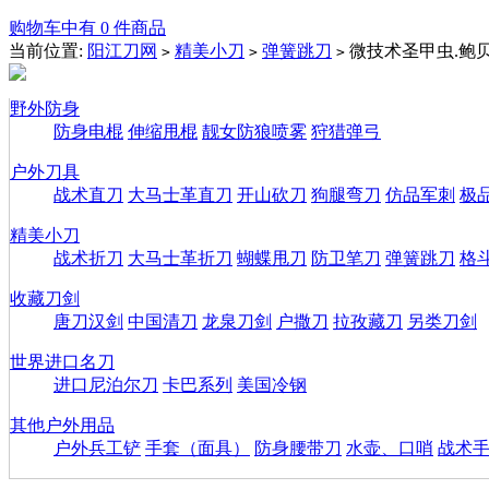
购物车中有 0 件商品
当前位置:
阳江刀网
精美小刀
弹簧跳刀
微技术圣甲虫.鲍
>
>
>
野外防身
防身电棍
伸缩甩棍
靓女防狼喷雾
狩猎弹弓
户外刀具
战术直刀
大马士革直刀
开山砍刀
狗腿弯刀
仿品军刺
极
精美小刀
战术折刀
大马士革折刀
蝴蝶甩刀
防卫笔刀
弹簧跳刀
格
收藏刀剑
唐刀汉剑
中国清刀
龙泉刀剑
户撒刀
拉孜藏刀
另类刀剑
世界进口名刀
进口尼泊尔刀
卡巴系列
美国冷钢
其他户外用品
户外兵工铲
手套（面具）
防身腰带刀
水壶、口哨
战术