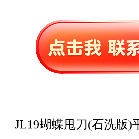
JL19蝴蝶甩刀(石洗版