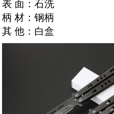
表 面：石洗
柄 材：钢柄
其 他：白盒