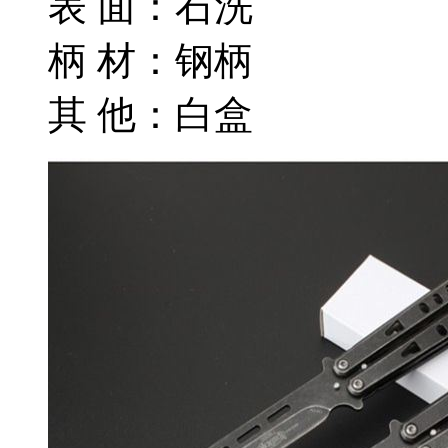
表 面：石洗
柄 材：钢柄
其 他：白盒