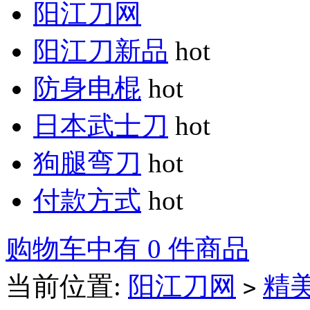
阳江刀网
阳江刀新品
hot
防身电棍
hot
日本武士刀
hot
狗腿弯刀
hot
付款方式
hot
购物车中有 0 件商品
当前位置:
阳江刀网
精
>