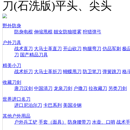
刀(石洗版)平头、尖头
野外防身
防身电棍
伸缩甩棍
靓女防狼喷雾
狩猎弹弓
户外刀具
战术直刀
大马士革直刀
开山砍刀
狗腿弯刀
仿品军刺
极
刀
国产精品刀具
精美小刀
战术折刀
大马士革折刀
蝴蝶甩刀
防卫笔刀
弹簧跳刀
格
收藏刀剑
唐刀汉剑
中国清刀
龙泉刀剑
户撒刀
拉孜藏刀
另类刀剑
世界进口名刀
进口尼泊尔刀
卡巴系列
美国冷钢
其他户外用品
户外兵工铲
手套（面具）
防身腰带刀
水壶、口哨
战术