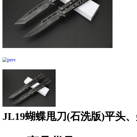
JL19蝴蝶甩刀(石洗版)平头