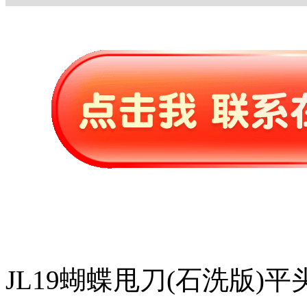
JL19蝴蝶甩刀(石洗版)