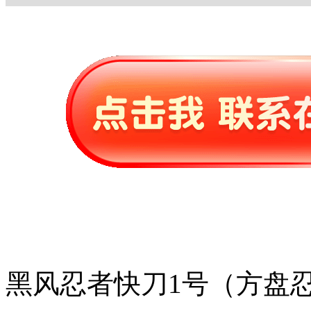
黑风忍者快刀1号（方盘