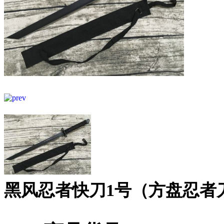
黑风忍者快刀1号（方盘忍者