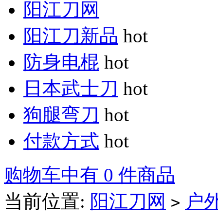
阳江刀网
阳江刀新品
hot
防身电棍
hot
日本武士刀
hot
狗腿弯刀
hot
付款方式
hot
购物车中有 0 件商品
当前位置:
阳江刀网
户
>