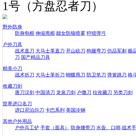
1号（方盘忍者刀）
野外防身
防身电棍
伸缩甩棍
靓女防狼喷雾
狩猎弹弓
户外刀具
战术直刀
大马士革直刀
开山砍刀
狗腿弯刀
仿品军刺
极
刀
国产精品刀具
精美小刀
战术折刀
大马士革折刀
蝴蝶甩刀
防卫笔刀
弹簧跳刀
格
收藏刀剑
唐刀汉剑
中国清刀
龙泉刀剑
户撒刀
拉孜藏刀
另类刀剑
世界进口名刀
进口尼泊尔刀
卡巴系列
美国冷钢
其他户外用品
户外兵工铲
手套（面具）
防身腰带刀
水壶、口哨
战术