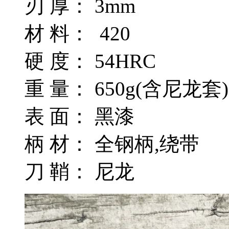
刃 厚： 3mm
材 料： 420
硬 度： 54HRC
重 量： 650g(含尼龙套
表 面： 黑漆
柄 材： 全钢柄,绕带
刀 鞘： 尼龙