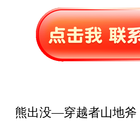
熊出没—穿越者山地斧