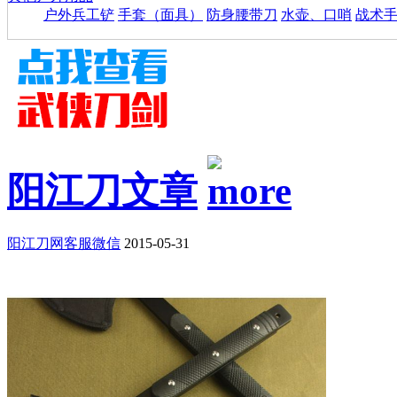
户外兵工铲
手套（面具）
防身腰带刀
水壶、口哨
战术
阳江刀文章
阳江刀网客服微信
2015-05-31