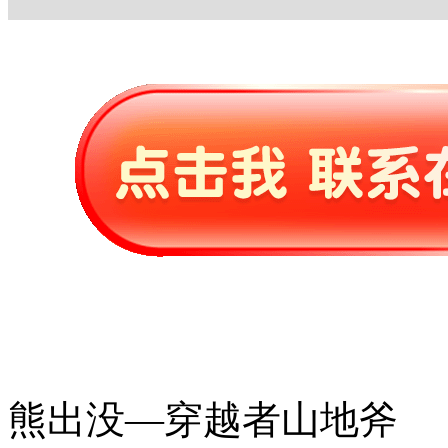
熊出没—穿越者山地斧