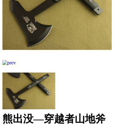
熊出没—穿越者山地斧