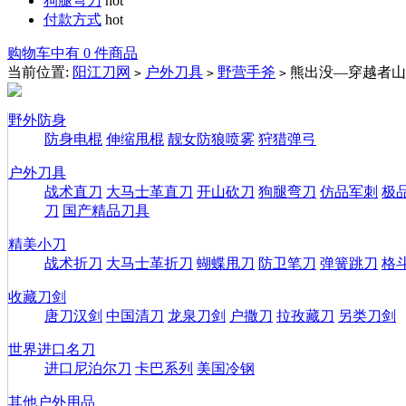
狗腿弯刀
hot
付款方式
hot
购物车中有 0 件商品
当前位置:
阳江刀网
户外刀具
野营手斧
熊出没—穿越者山
>
>
>
野外防身
防身电棍
伸缩甩棍
靓女防狼喷雾
狩猎弹弓
户外刀具
战术直刀
大马士革直刀
开山砍刀
狗腿弯刀
仿品军刺
极
刀
国产精品刀具
精美小刀
战术折刀
大马士革折刀
蝴蝶甩刀
防卫笔刀
弹簧跳刀
格
收藏刀剑
唐刀汉剑
中国清刀
龙泉刀剑
户撒刀
拉孜藏刀
另类刀剑
世界进口名刀
进口尼泊尔刀
卡巴系列
美国冷钢
其他户外用品