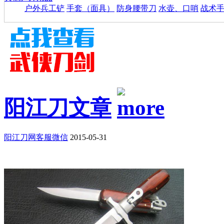
户外兵工铲
手套（面具）
防身腰带刀
水壶、口哨
战术
阳江刀文章
阳江刀网客服微信
2015-05-31