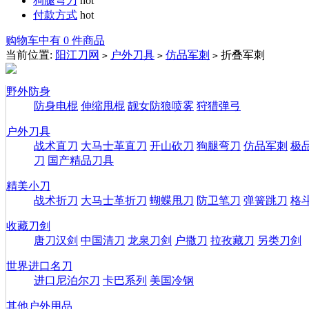
狗腿弯刀
hot
付款方式
hot
购物车中有 0 件商品
当前位置:
阳江刀网
户外刀具
仿品军刺
折叠军刺
>
>
>
野外防身
防身电棍
伸缩甩棍
靓女防狼喷雾
狩猎弹弓
户外刀具
战术直刀
大马士革直刀
开山砍刀
狗腿弯刀
仿品军刺
极
刀
国产精品刀具
精美小刀
战术折刀
大马士革折刀
蝴蝶甩刀
防卫笔刀
弹簧跳刀
格
收藏刀剑
唐刀汉剑
中国清刀
龙泉刀剑
户撒刀
拉孜藏刀
另类刀剑
世界进口名刀
进口尼泊尔刀
卡巴系列
美国冷钢
其他户外用品