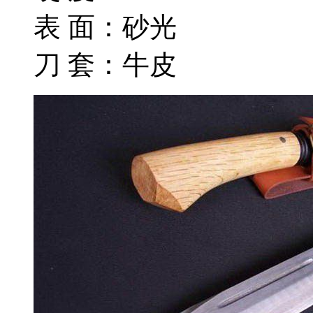
表 面：砂光
刀 套：牛皮