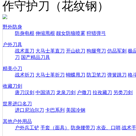
作守护刀（花纹钢）
野外防身
防身电棍
伸缩甩棍
靓女防狼喷雾
狩猎弹弓
户外刀具
战术直刀
大马士革直刀
开山砍刀
狗腿弯刀
仿品军刺
极
刀
国产精品刀具
精美小刀
战术折刀
大马士革折刀
蝴蝶甩刀
防卫笔刀
弹簧跳刀
格
收藏刀剑
唐刀汉剑
中国清刀
龙泉刀剑
户撒刀
拉孜藏刀
另类刀剑
世界进口名刀
进口尼泊尔刀
卡巴系列
美国冷钢
其他户外用品
户外兵工铲
手套（面具）
防身腰带刀
水壶、口哨
战术