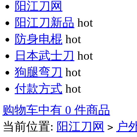
阳江刀网
阳江刀新品
hot
防身电棍
hot
日本武士刀
hot
狗腿弯刀
hot
付款方式
hot
购物车中有 0 件商品
当前位置:
阳江刀网
户
>