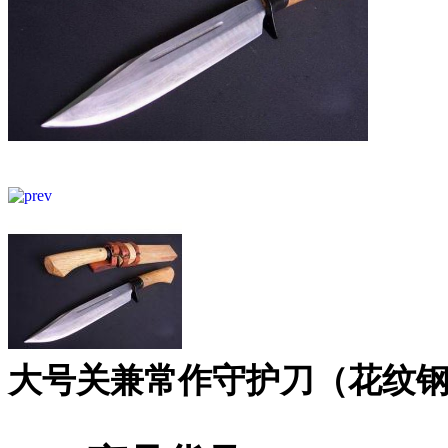
大号关兼常作守护刀（花纹