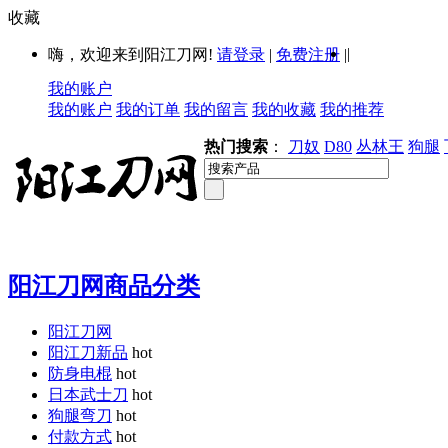
收藏
|
嗨，欢迎来到阳江刀网!
请登录
|
免费注册
|
我的账户
我的账户
我的订单
我的留言
我的收藏
我的推荐
热门搜索
：
刀奴
D80
丛林王
狗腿
阳江刀网商品分类
阳江刀网
阳江刀新品
hot
防身电棍
hot
日本武士刀
hot
狗腿弯刀
hot
付款方式
hot