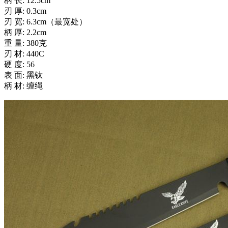
柄 长: 12.5cm
刃 厚: 0.3cm
刃 宽: 6.3cm（最宽处）
柄 厚: 2.2cm
重 量: 380克
刃 材: 440C
硬 度: 56
表 面: 黑钛
柄 材: 缠绳