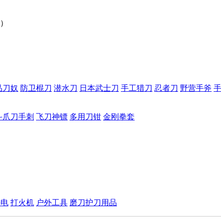
）
品刀奴
防卫棍刀
潜水刀
日本武士刀
手工猎刀
忍者刀
野营手斧
斗爪刀手刺
飞刀神镖
多用刀钳
金刚拳套
手电
打火机
户外工具
磨刀护刀用品