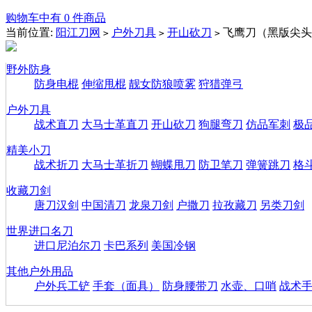
购物车中有 0 件商品
当前位置:
阳江刀网
户外刀具
开山砍刀
飞鹰刀（黑版尖头
>
>
>
野外防身
防身电棍
伸缩甩棍
靓女防狼喷雾
狩猎弹弓
户外刀具
战术直刀
大马士革直刀
开山砍刀
狗腿弯刀
仿品军刺
极
精美小刀
战术折刀
大马士革折刀
蝴蝶甩刀
防卫笔刀
弹簧跳刀
格
收藏刀剑
唐刀汉剑
中国清刀
龙泉刀剑
户撒刀
拉孜藏刀
另类刀剑
世界进口名刀
进口尼泊尔刀
卡巴系列
美国冷钢
其他户外用品
户外兵工铲
手套（面具）
防身腰带刀
水壶、口哨
战术