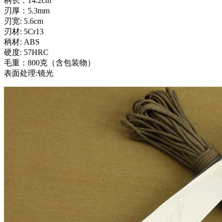
柄长：14.2cm
刃厚：5.3mm
刃宽: 5.6cm
刃材: 5Cr13
柄材: ABS
硬度: 57HRC
毛重：800克（含包装物）
表面处理:镜光