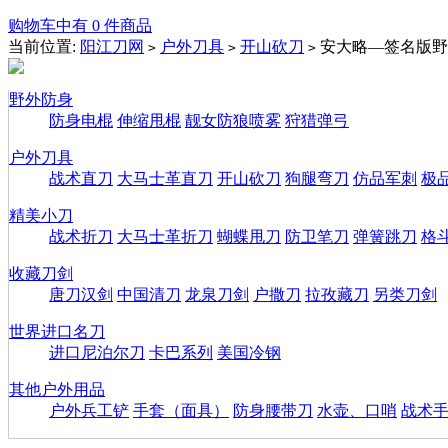
购物车中有 0 件商品
当前位置:
阳江刀网
户外刀具
开山砍刀
安大略—签名版野
>
>
>
野外防身
防身电棍
伸缩甩棍
靓女防狼喷雾
狩猎弹弓
户外刀具
战术直刀
大马士革直刀
开山砍刀
狗腿弯刀
仿品军刺
极
精美小刀
战术折刀
大马士革折刀
蝴蝶甩刀
防卫笔刀
弹簧跳刀
格
收藏刀剑
唐刀汉剑
中国清刀
龙泉刀剑
户撒刀
拉孜藏刀
另类刀剑
世界进口名刀
进口尼泊尔刀
卡巴系列
美国冷钢
其他户外用品
户外兵工铲
手套（面具）
防身腰带刀
水壶、口哨
战术