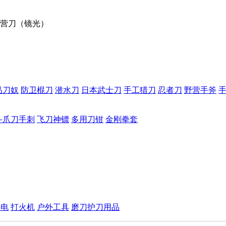
营刀（镜光）
品刀奴
防卫棍刀
潜水刀
日本武士刀
手工猎刀
忍者刀
野营手斧
斗爪刀手刺
飞刀神镖
多用刀钳
金刚拳套
手电
打火机
户外工具
磨刀护刀用品