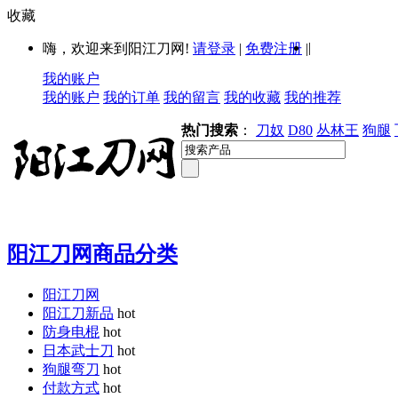
收藏
|
嗨，欢迎来到阳江刀网!
请登录
|
免费注册
|
我的账户
我的账户
我的订单
我的留言
我的收藏
我的推荐
热门搜索
：
刀奴
D80
丛林王
狗腿
阳江刀网商品分类
阳江刀网
阳江刀新品
hot
防身电棍
hot
日本武士刀
hot
狗腿弯刀
hot
付款方式
hot