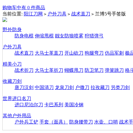
购物车中有 0 件商品
当前位置:
阳江刀网
户外刀具
战术直刀
兰博5号手签版
>
>
>
野外防身
防身电棍
伸缩甩棍
靓女防狼喷雾
狩猎弹弓
户外刀具
战术直刀
大马士革直刀
开山砍刀
狗腿弯刀
仿品军刺
极
精美小刀
战术折刀
大马士革折刀
蝴蝶甩刀
防卫笔刀
弹簧跳刀
格
收藏刀剑
唐刀汉剑
中国清刀
龙泉刀剑
户撒刀
拉孜藏刀
另类刀剑
世界进口名刀
进口尼泊尔刀
卡巴系列
美国冷钢
其他户外用品
户外兵工铲
手套（面具）
防身腰带刀
水壶、口哨
战术