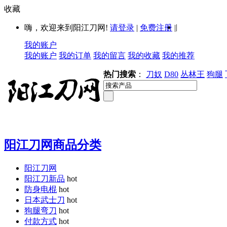
收藏
|
嗨，欢迎来到阳江刀网!
请登录
|
免费注册
|
我的账户
我的账户
我的订单
我的留言
我的收藏
我的推荐
热门搜索
：
刀奴
D80
丛林王
狗腿
阳江刀网商品分类
阳江刀网
阳江刀新品
hot
防身电棍
hot
日本武士刀
hot
狗腿弯刀
hot
付款方式
hot