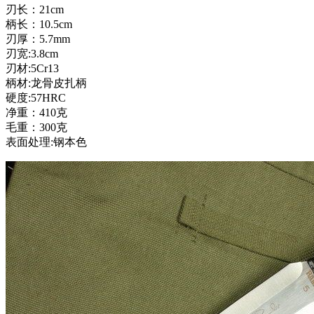
刃长：21cm
柄长：10.5cm
刃厚：5.7mm
刃宽:3.8cm
刃材:5Cr13
柄材:龙骨皮扎柄
硬度:57HRC
净重：410克
毛重：300克
表面处理:钢本色