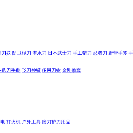
品刀奴
防卫棍刀
潜水刀
日本武士刀
手工猎刀
忍者刀
野营手斧
斗爪刀手刺
飞刀神镖
多用刀钳
金刚拳套
手电
打火机
户外工具
磨刀护刀用品