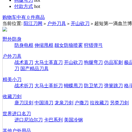
狗腿弯刀
hot
付款方式
hot
购物车中有 0 件商品
当前位置:
阳江刀网
户外刀具
开山砍刀
超短第一滴血兰博
>
>
>
野外防身
防身电棍
伸缩甩棍
靓女防狼喷雾
狩猎弹弓
户外刀具
战术直刀
大马士革直刀
开山砍刀
狗腿弯刀
仿品军刺
极
刀
国产精品刀具
精美小刀
战术折刀
大马士革折刀
蝴蝶甩刀
防卫笔刀
弹簧跳刀
格
收藏刀剑
唐刀汉剑
中国清刀
龙泉刀剑
户撒刀
拉孜藏刀
另类刀剑
世界进口名刀
进口尼泊尔刀
卡巴系列
美国冷钢
其他户外用品