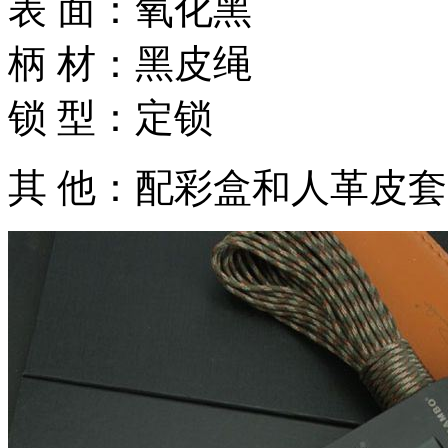
表 面：氧化黑
柄 材：黑皮绳
锁 型：定锁
其 他：配彩盒和人革皮套