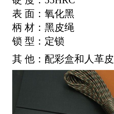
表 面：氧化黑
柄 材：黑皮绳
锁 型：定锁
其 他：配彩盒和人革