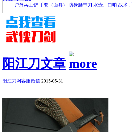
户外兵工铲
手套（面具）
防身腰带刀
水壶、口哨
战术
阳江刀文章
阳江刀网客服微信
2015-05-31