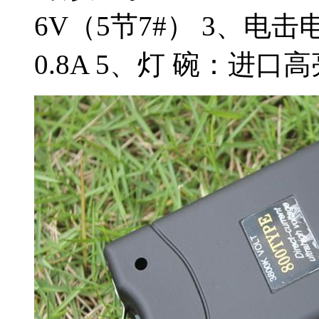
6V（5节7#） 3、电击
0.8A 5、灯 碗：进口