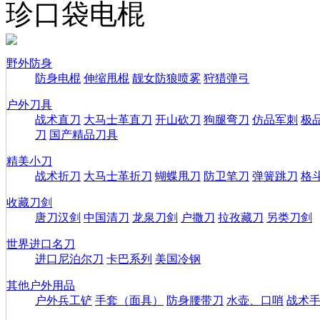
珍口袋电棍
野外防身
防身电棍
伸缩甩棍
靓女防狼喷雾
狩猎弹弓
户外刀具
战术直刀
大马士革直刀
开山砍刀
狗腿弯刀
仿品军刺
极
刀
国产精品刀具
精美小刀
战术折刀
大马士革折刀
蝴蝶甩刀
防卫笔刀
弹簧跳刀
格
收藏刀剑
唐刀汉剑
中国清刀
龙泉刀剑
户撒刀
拉孜藏刀
另类刀剑
世界进口名刀
进口尼泊尔刀
卡巴系列
美国冷钢
其他户外用品
户外兵工铲
手套（面具）
防身腰带刀
水壶、口哨
战术