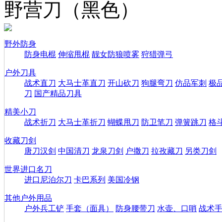
野营刀（黑色）
野外防身
防身电棍
伸缩甩棍
靓女防狼喷雾
狩猎弹弓
户外刀具
战术直刀
大马士革直刀
开山砍刀
狗腿弯刀
仿品军刺
极
刀
国产精品刀具
精美小刀
战术折刀
大马士革折刀
蝴蝶甩刀
防卫笔刀
弹簧跳刀
格
收藏刀剑
唐刀汉剑
中国清刀
龙泉刀剑
户撒刀
拉孜藏刀
另类刀剑
世界进口名刀
进口尼泊尔刀
卡巴系列
美国冷钢
其他户外用品
户外兵工铲
手套（面具）
防身腰带刀
水壶、口哨
战术