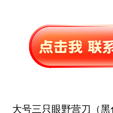
大号三只眼野营刀（黑