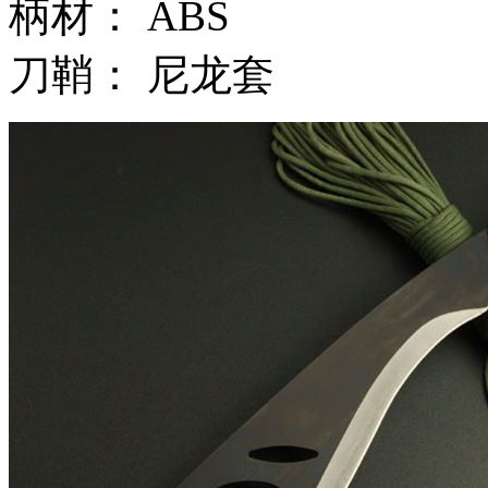
柄材： ABS
刀鞘： 尼龙套