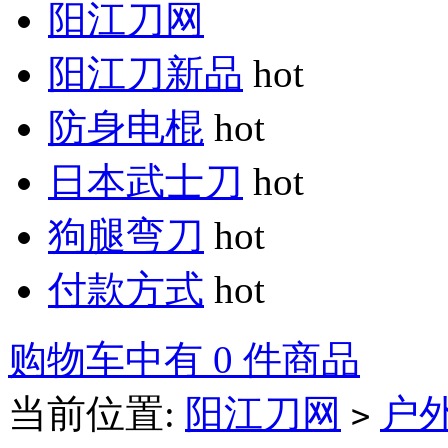
阳江刀网
阳江刀新品
hot
防身电棍
hot
日本武士刀
hot
狗腿弯刀
hot
付款方式
hot
购物车中有 0 件商品
当前位置:
阳江刀网
户
>