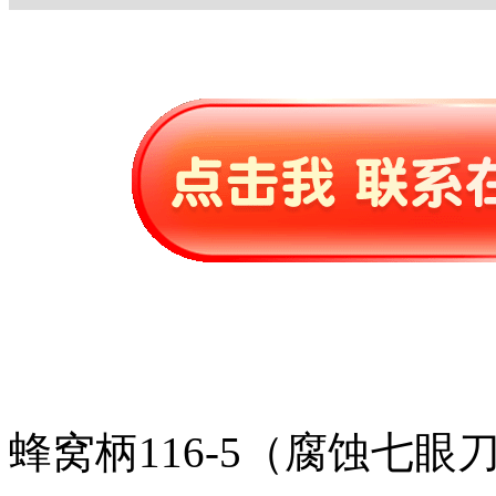
蜂窝柄116-5（腐蚀七眼