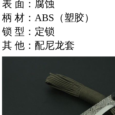
表 面：腐蚀
柄 材：ABS（塑胶）
锁 型：定锁
其 他：配尼龙套