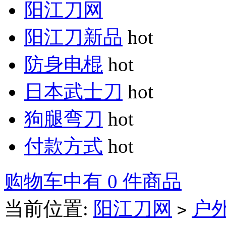
阳江刀网
阳江刀新品
hot
防身电棍
hot
日本武士刀
hot
狗腿弯刀
hot
付款方式
hot
购物车中有 0 件商品
当前位置:
阳江刀网
户
>