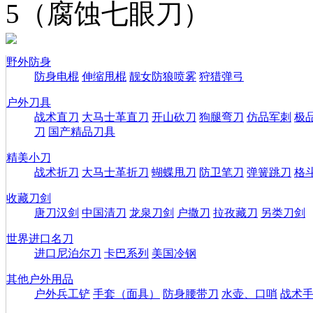
5（腐蚀七眼刀）
野外防身
防身电棍
伸缩甩棍
靓女防狼喷雾
狩猎弹弓
户外刀具
战术直刀
大马士革直刀
开山砍刀
狗腿弯刀
仿品军刺
极
刀
国产精品刀具
精美小刀
战术折刀
大马士革折刀
蝴蝶甩刀
防卫笔刀
弹簧跳刀
格
收藏刀剑
唐刀汉剑
中国清刀
龙泉刀剑
户撒刀
拉孜藏刀
另类刀剑
世界进口名刀
进口尼泊尔刀
卡巴系列
美国冷钢
其他户外用品
户外兵工铲
手套（面具）
防身腰带刀
水壶、口哨
战术