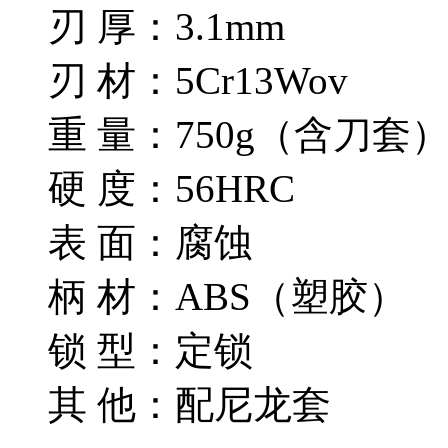
刃 厚：3.1mm
刃 材：5Cr13Wov
重 量：750g（含刀套
硬 度：56HRC
表 面：腐蚀
柄 材：ABS（塑胶）
锁 型：定锁
其 他：配尼龙套