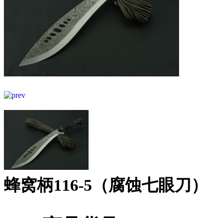
蜂窝柄116-5（腐蚀七眼刀）