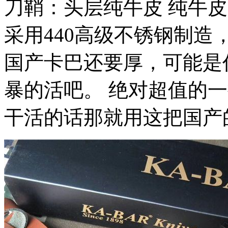
刀鞘：头层纯牛皮 纯牛
采用440高级不锈钢制
国产卡巴还要厚，可能是
暴的活吧。 绝对超值的
干活的话那就用这把国产的