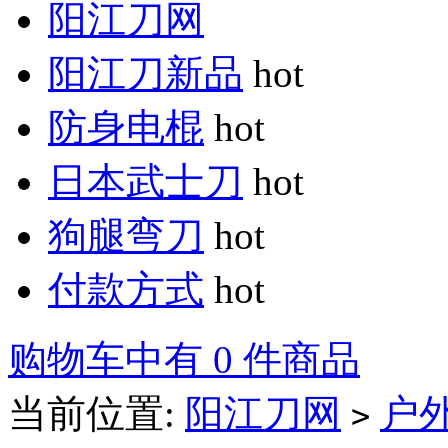
阳江刀网
阳江刀新品
hot
防身电棍
hot
日本武士刀
hot
狗腿弯刀
hot
付款方式
hot
购物车中有 0 件商品
当前位置:
阳江刀网
户
>