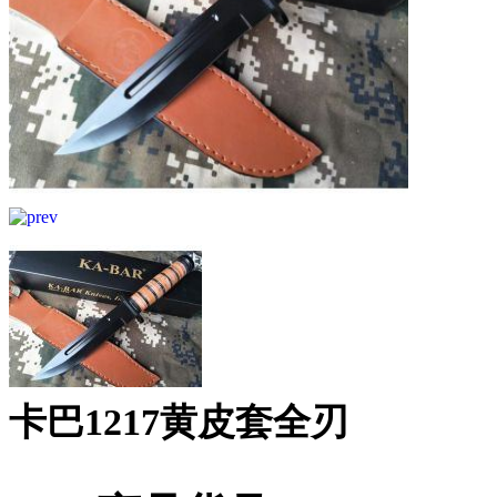
卡巴1217黄皮套全刃