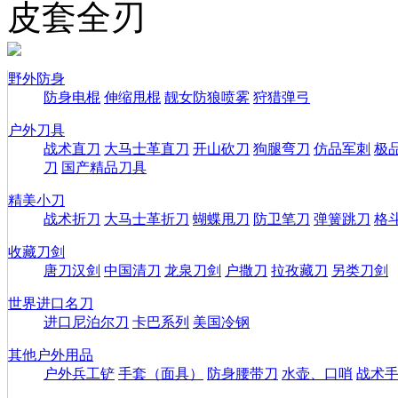
皮套全刃
野外防身
防身电棍
伸缩甩棍
靓女防狼喷雾
狩猎弹弓
户外刀具
战术直刀
大马士革直刀
开山砍刀
狗腿弯刀
仿品军刺
极
刀
国产精品刀具
精美小刀
战术折刀
大马士革折刀
蝴蝶甩刀
防卫笔刀
弹簧跳刀
格
收藏刀剑
唐刀汉剑
中国清刀
龙泉刀剑
户撒刀
拉孜藏刀
另类刀剑
世界进口名刀
进口尼泊尔刀
卡巴系列
美国冷钢
其他户外用品
户外兵工铲
手套（面具）
防身腰带刀
水壶、口哨
战术