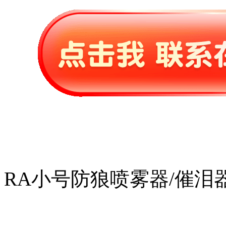
RA小号防狼喷雾器/催泪