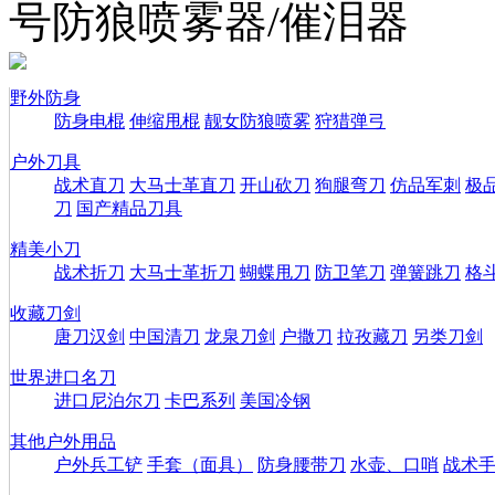
号防狼喷雾器/催泪器
野外防身
防身电棍
伸缩甩棍
靓女防狼喷雾
狩猎弹弓
户外刀具
战术直刀
大马士革直刀
开山砍刀
狗腿弯刀
仿品军刺
极
刀
国产精品刀具
精美小刀
战术折刀
大马士革折刀
蝴蝶甩刀
防卫笔刀
弹簧跳刀
格
收藏刀剑
唐刀汉剑
中国清刀
龙泉刀剑
户撒刀
拉孜藏刀
另类刀剑
世界进口名刀
进口尼泊尔刀
卡巴系列
美国冷钢
其他户外用品
户外兵工铲
手套（面具）
防身腰带刀
水壶、口哨
战术