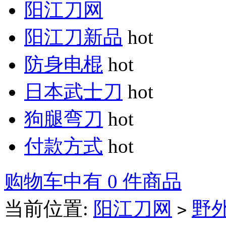
阳江刀网
阳江刀新品
hot
防身电棍
hot
日本武士刀
hot
狗腿弯刀
hot
付款方式
hot
购物车中有 0 件商品
当前位置:
阳江刀网
野
>