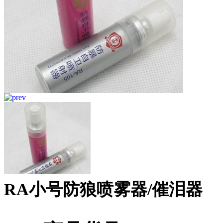
RA小号防狼喷雾器/催泪器