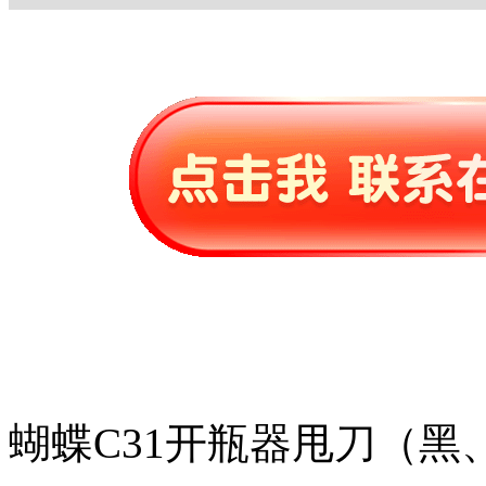
蝴蝶C31开瓶器甩刀（黑