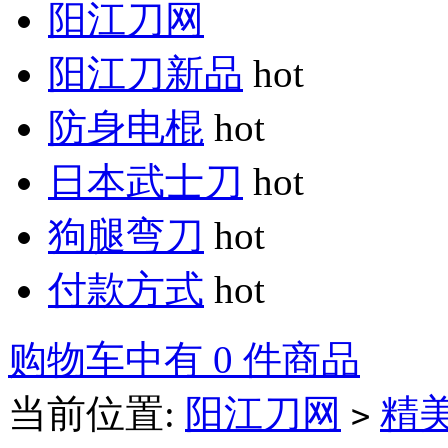
阳江刀网
阳江刀新品
hot
防身电棍
hot
日本武士刀
hot
狗腿弯刀
hot
付款方式
hot
购物车中有 0 件商品
当前位置:
阳江刀网
精
>