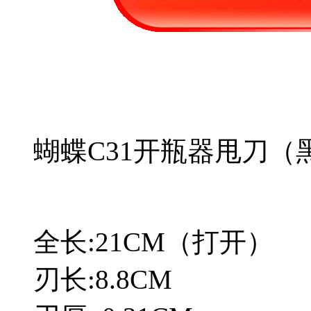
蝴蝶C31开瓶器甩刀（
全长:21CM（打开）
刃长:8.8CM