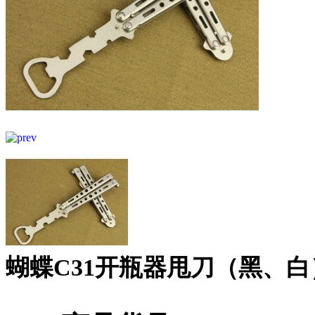
蝴蝶C31开瓶器甩刀（黑、白