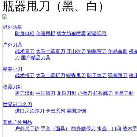
瓶器甩刀（黑、白）
野外防身
防身电棍
伸缩甩棍
靓女防狼喷雾
狩猎弹弓
户外刀具
战术直刀
大马士革直刀
开山砍刀
狗腿弯刀
仿品军刺
极
刀
国产精品刀具
精美小刀
战术折刀
大马士革折刀
蝴蝶甩刀
防卫笔刀
弹簧跳刀
格
收藏刀剑
唐刀汉剑
中国清刀
龙泉刀剑
户撒刀
拉孜藏刀
另类刀剑
世界进口名刀
进口尼泊尔刀
卡巴系列
美国冷钢
其他户外用品
户外兵工铲
手套（面具）
防身腰带刀
水壶、口哨
战术